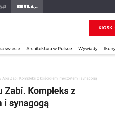
KIOSK 
na świecie
Architektura w Polsce
Wywiady
Ikony
Abu Zabi. Kompleks z kościołem, meczetem i synagogą
 Zabi. Kompleks z
 i synagogą