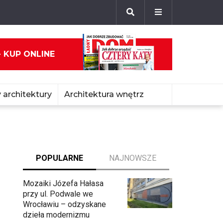
- KUP ONLINE
 architektury
Architektura wnętrz
POPULARNE
NAJNOWSZE
Mozaiki Józefa Hałasa
przy ul. Podwale we
Wrocławiu – odzyskane
dzieła modernizmu