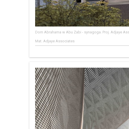
Dom Abrahama w Abu Zabi - synagoga. Proj. Adjaye As
Mat. Adjaye Associates