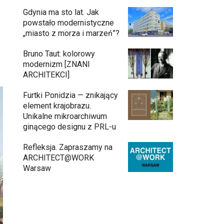
Gdynia ma sto lat. Jak
powstało modernistyczne
„miasto z morza i marzeń”?
Bruno Taut: kolorowy
modernizm [ZNANI
ARCHITEKCI]
Furtki Ponidzia — znikający
element krajobrazu.
Unikalne mikroarchiwum
ginącego designu z PRL-u
Refleksja. Zapraszamy na
ARCHITECT@WORK
Warsaw
Architekci zmierzą się z ikoną Warszawy.
Teatr Wielki – Opera Narodowa ogłasza
konkurs na modernizację wnętrz