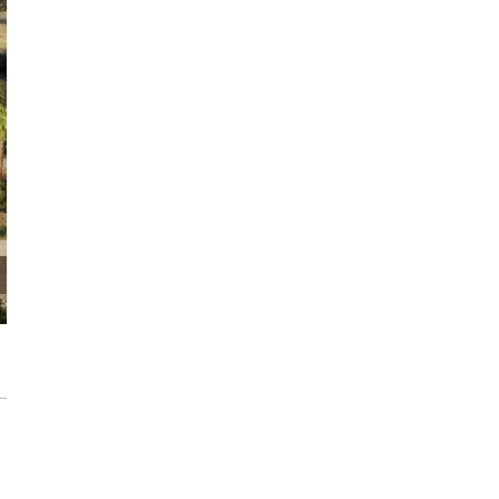
Max Berg - nie tylko Hala Stulecia.
Zrealizowane projekty i śmiałe wizje
[ZNANI ARCHITEKCI]
Gdynia oczami "Kacha". Wystawa
Kazimierza Ostrowskiego w Muzeum
Miasta Gdyni
Inwestycja Cystersów 19 w Krakowie
gotowa. Nowoczesna architektura i 182
lokale na Grzegórzkach
Trasa Kaszubska zmienia komunikację
regionu. Droga ekspresowa S6 to jedna z
najważniejszych inwestycji
infrastrukturalnych Pomorza