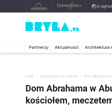
Partnerzy
Aktualności
Architektura 
bryła
architektura na świecie
Dom Abrahama w 
Dom Abrahama w Abu
kościołem, meczetem