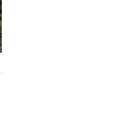
Max Berg - nie tylko Hala Stulecia.
Zrealizowane projekty i śmiałe wizje
[ZNANI ARCHITEKCI]
Gdynia oczami "Kacha". Wystawa
Kazimierza Ostrowskiego w Muzeum
Miasta Gdyni
Inwestycja Cystersów 19 w Krakowie
gotowa. Nowoczesna architektura i 182
lokale na Grzegórzkach
Trasa Kaszubska zmienia komunikację
regionu. Droga ekspresowa S6 to jedna z
najważniejszych inwestycji
infrastrukturalnych Pomorza