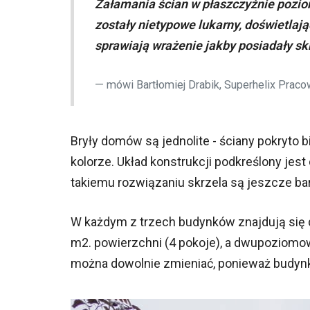
Załamania ścian w płaszczyźnie pozio
zostały nietypowe lukarny, doświetlaj
sprawiają wrażenie jakby posiadały sk
mówi Bartłomiej Drabik, Superhelix Praco
Bryły domów są jednolite - ściany pokryto 
kolorze. Układ konstrukcji podkreślony jest 
takiemu rozwiązaniu skrzela są jeszcze bar
W każdym z trzech budynków znajdują się 
m2. powierzchni (4 pokoje), a dwupoziomowe
można dowolnie zmieniać, ponieważ budyn