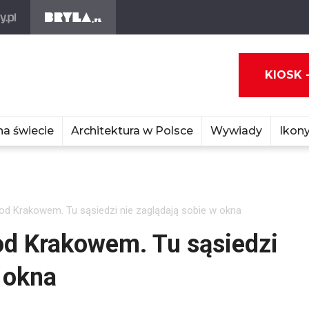
KIOSK 
na świecie
Architektura w Polsce
Wywiady
Ikony
od Krakowem. Tu sąsiedzi nie zaglądają sobie w okna
od Krakowem. Tu sąsiedzi
 okna