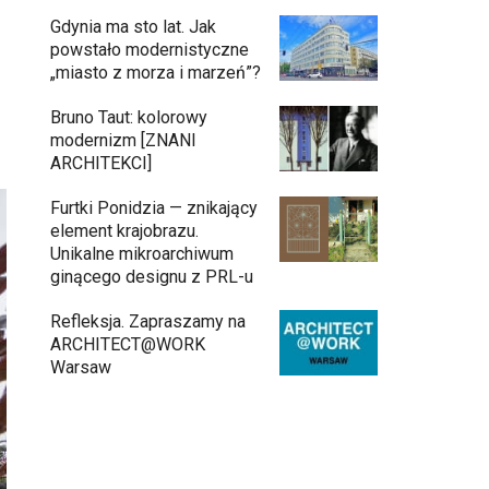
Gdynia ma sto lat. Jak
powstało modernistyczne
„miasto z morza i marzeń”?
Bruno Taut: kolorowy
modernizm [ZNANI
ARCHITEKCI]
Furtki Ponidzia — znikający
element krajobrazu.
Unikalne mikroarchiwum
ginącego designu z PRL-u
Refleksja. Zapraszamy na
ARCHITECT@WORK
Warsaw
Architekci zmierzą się z ikoną Warszawy.
Teatr Wielki – Opera Narodowa ogłasza
konkurs na modernizację wnętrz