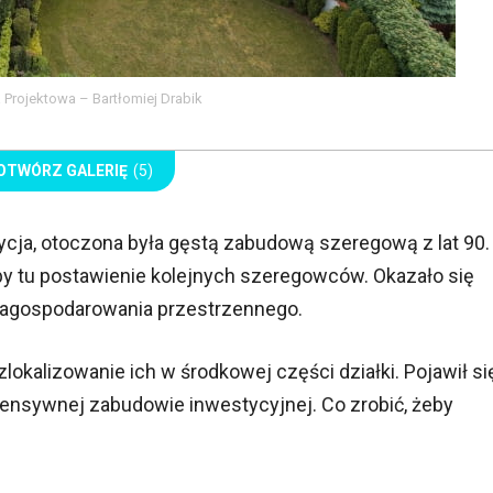
 Projektowa – Bartłomiej Drabik
OTWÓRZ GALERIĘ
(5)
tycja, otoczona była gęstą zabudową szeregową z lat 90.
by tu postawienie kolejnych szeregowców. Okazało się
n zagospodarowania przestrzennego.
lokalizowanie ich w środkowej części działki. Pojawił si
ensywnej zabudowie inwestycyjnej. Co zrobić, żeby