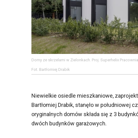
Domy ze skrzelami w Zielonkach. Proj. Superhelix Pracownia
Fot. Bartłomiej Drabik
Niewielkie osiedle mieszkaniowe, zaprojek
Bartłomiej Drabik, stanęło w południowej c
oryginalnych domów składa się z 3 budyn
dwóch budynków garażowych.