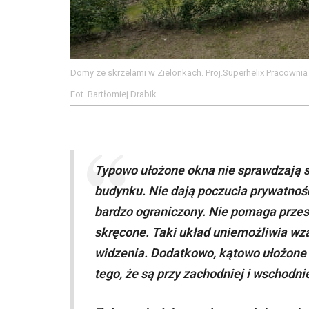
Domy ze skrzelami w Zielonkach. Proj.Superhelix Pracownia
Fot. Bartłomiej Drabik
Typowo ułożone okna nie sprawdzają si
budynku. Nie dają poczucia prywatności
bardzo ograniczony. Nie pomaga przes
skręcone. Taki układ uniemożliwia wz
widzenia. Dodatkowo, kątowo ułożone
tego, że są przy zachodniej i wschodni