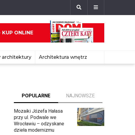
- KUP ONLINE
 architektury
Architektura wnętrz
POPULARNE
NAJNOWSZE
Mozaiki Józefa Hałasa
przy ul. Podwale we
Wrocławiu – odzyskane
dzieła modernizmu