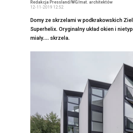
Redakcja Pressland/WG/mat. architektów
12-11-2019 12:52
Domy ze skrzelami w podkrakowskich Ziel
Superhelix. Oryginalny układ okien i niety
miały.... skrzela.