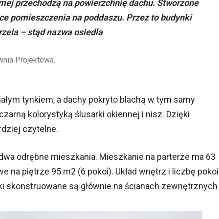
mej przechodzą na powierzchnię dachu. Stworzone
ące pomieszczenia na poddaszu. Przez to budynki
rzela – stąd nazwa osiedla
wnia Projektowa.
białym tynkiem, a dachy pokryto blachą w tym samy
czarną kolorystyką ślusarki okiennej i nisz. Dzięki
dziej czytelne.
dwa odrębne mieszkania. Mieszkanie na parterze ma 63
 na piętrze 95 m2 (6 pokoi). Układ wnętrz i liczbę pokoi
ki skonstruowane są głównie na ścianach zewnętrznych