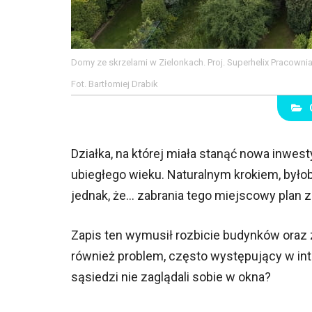
Domy ze skrzelami w Zielonkach. Proj. Superhelix Pracownia
Fot. Bartłomiej Drabik
Działka, na której miała stanąć nowa inwes
ubiegłego wieku. Naturalnym krokiem, było
jednak, że... zabrania tego miejscowy pla
Zapis ten wymusił rozbicie budynków oraz z
również problem, często występujący w int
sąsiedzi nie zaglądali sobie w okna?