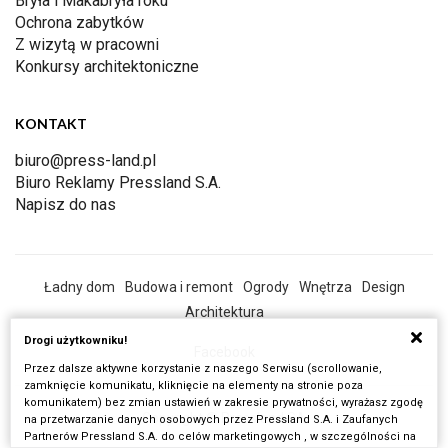
Bryła i Makabryła roku
Ochrona zabytków
Z wizytą w pracowni
Konkursy architektoniczne
KONTAKT
biuro@press-land.pl
Biuro Reklamy Pressland S.A.
Napisz do nas
Ładny dom
Budowa i remont
Ogrody
Wnętrza
Design
Architektura
Drogi użytkowniku!
Facebook
Przez dalsze aktywne korzystanie z naszego Serwisu (scrollowanie,
zamknięcie komunikatu, kliknięcie na elementy na stronie poza
komunikatem) bez zmian ustawień w zakresie prywatności, wyrażasz zgodę
Copyright © Pressland SA
na przetwarzanie danych osobowych przez Pressland S.A. i Zaufanych
Partnerów Pressland S.A. do celów marketingowych , w szczególności na