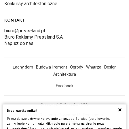
Konkursy architektoniczne
KONTAKT
biuro@press-land.pl
Biuro Reklamy Pressland S.A.
Napisz do nas
Ładny dom
Budowa i remont
Ogrody
Wnętrza
Design
Architektura
Facebook
Copyright © Pressland SA
Drogi użytkowniku!
O Nas
Reklama
Prywatność
Regulamin
Przez dalsze aktywne korzystanie z naszego Serwisu (scrollowanie,
Wszystkie artykuły
zamknięcie komunikatu, kliknięcie na elementy na stronie poza
komunikatem) bez zmian ustawień w zakresie prywatności, wyrażasz zgodę