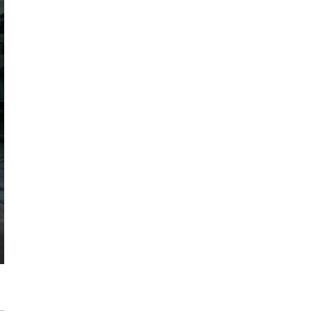
Max Berg - nie tylko Hala Stulecia.
Zrealizowane projekty i śmiałe wizje
[ZNANI ARCHITEKCI]
Gdynia oczami "Kacha". Wystawa
Kazimierza Ostrowskiego w Muzeum
Miasta Gdyni
Inwestycja Cystersów 19 w Krakowie
gotowa. Nowoczesna architektura i 182
lokale na Grzegórzkach
Trasa Kaszubska zmienia komunikację
regionu. Droga ekspresowa S6 to jedna z
najważniejszych inwestycji
infrastrukturalnych Pomorza