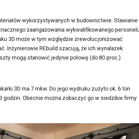
ateriałów wykorzystywanych w budownictwie. Stawianie
znacznego zaangażowania wykwalifikowanego personelu
uku 3D może w tym względzie zrewolucjonizować
ć. Inżynierowie REbuild szacują, że ich wynalazek
szty mogą stanowić jedynie połowę (do 80 proc.)
arki 3D ma 7 mkw. Do jego wydruku zużyto ok. 6 ton
13 godzin. Obecnie można zobaczyć go w siedzibie firmy