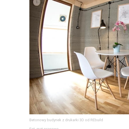
Betonowy budynek z drukarki 3D od REbuild
Fot. mat.prasowe