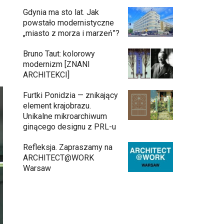
Gdynia ma sto lat. Jak
powstało modernistyczne
„miasto z morza i marzeń”?
Bruno Taut: kolorowy
modernizm [ZNANI
ARCHITEKCI]
Furtki Ponidzia — znikający
element krajobrazu.
Unikalne mikroarchiwum
ginącego designu z PRL-u
Refleksja. Zapraszamy na
ARCHITECT@WORK
Warsaw
Architekci zmierzą się z ikoną Warszawy.
Teatr Wielki – Opera Narodowa ogłasza
konkurs na modernizację wnętrz