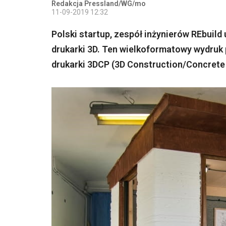
Redakcja Pressland/WG/mo
11-09-2019 12:32
Polski startup, zespół inżynierów REbuil
drukarki 3D. Ten wielkoformatowy wydruk p
drukarki 3DCP (3D Construction/Concrete 