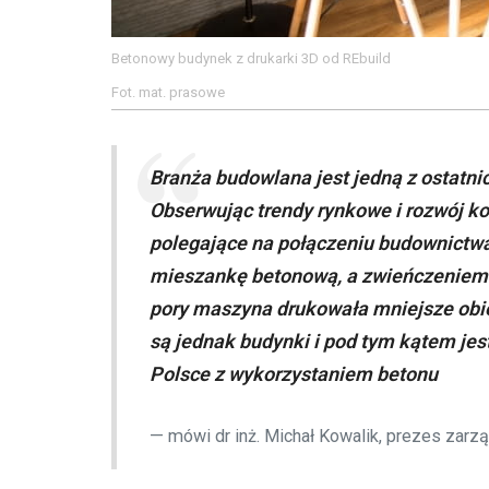
Betonowy budynek z drukarki 3D od REbuild
Fot. mat. prasowe
Branża budowlana jest jedną z ostatni
Obserwując trendy rynkowe i rozwój ko
polegające na połączeniu budownictwa
mieszankę betonową, a zwieńczeniem t
pory maszyna drukowała mniejsze obiekt
są jednak budynki i pod tym kątem jest
Polsce z wykorzystaniem betonu
mówi dr inż. Michał Kowalik, prezes zarzą