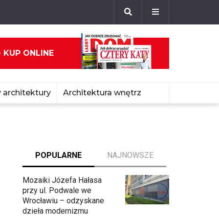
- KUP ONLINE
 architektury
Architektura wnętrz
POPULARNE
NAJNOWSZE
Mozaiki Józefa Hałasa
przy ul. Podwale we
Wrocławiu – odzyskane
dzieła modernizmu