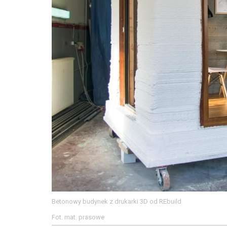
Betonowy budynek z drukarki 3D od REbuild
Fot. mat. prasowe