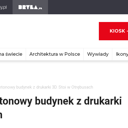
KIOSK 
na świecie
Architektura w Polsce
Wywiady
Ikony
tonowy budynek z drukarki 3D. Stoi w Otrębusach
tonowy budynek z drukarki
h