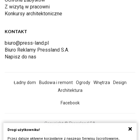
Z wizytą w pracowni
Konkursy architektoniczne
KONTAKT
biuro@press-land.pl
Biuro Reklamy Pressland S.A.
Napisz do nas
Ładny dom
Budowa i remont
Ogrody
Wnętrza
Design
Architektura
Facebook
Copyright © Pressland SA
Drogi użytkowniku!
O Nas
Reklama
Prywatność
Regulamin
Przez dalsze aktywne korzystanie z naszego Serwisu (scrollowanie,