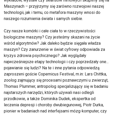
wykładów, wystaw czy seansów filmowych skupimy się na
Maszynach – przyjrzymy się zarówno rozwojowi naszej
technologii, jak i temu, co metafora maszyny wnosi do
naszego rozumienia świata i samych siebie.
Czy nasze komórki i całe ciała to w rzeczywistości
biologiczne maszyny? Czy jesteśmy skazani na życie
wśród algorytmów? Jak daleko będzie sięgała władza
maszyn? Czy zanurzenie w świat cyfrowy odpowiada za
kryzys zdrowia psychicznego? Jak wyglądały
najwcześniejsze etapy technologii i czy poprzedzały one...
pojawianie się ludzi? Na te i inne pytania odpowiedzą
zaproszeni goście Copernicus Festival, m.in: Lars Chittka,
zoolog zajmujący się procesami poznawczymi u zwierząt,
Thomas Plummer, antropolog specjalizujący się w badaniu
najstarszych narzędzi, których używali nasi odlegli
przodkowie, a także Dominika Dudek, ekspertka od
leczenia depresji i choroby dwubiegunowej, Piotr Durka,
pionier w badaniach nad interfejsami mózg-komputer, czy