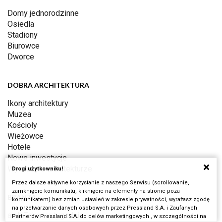
Domy jednorodzinne
Osiedla
Stadiony
Biurowce
Dworce
DOBRA ARCHITEKTURA
Ikony architektury
Muzea
Kościoły
Wieżowce
Hotele
Nowe inwestycje
Wywiady o architekturze
Drogi użytkowniku!
Przez dalsze aktywne korzystanie z naszego Serwisu (scrollowanie,
zamknięcie komunikatu, kliknięcie na elementy na stronie poza
BRANŻA
komunikatem) bez zmian ustawień w zakresie prywatności, wyrażasz zgodę
na przetwarzanie danych osobowych przez Pressland S.A. i Zaufanych
archiTekczer tygodnia
Partnerów Pressland S.A. do celów marketingowych , w szczególności na