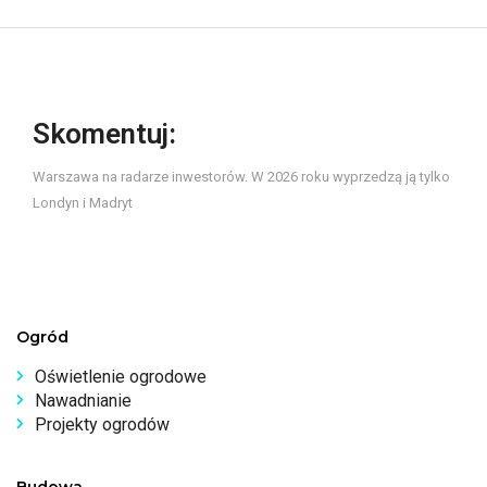
Skomentuj:
Warszawa na radarze inwestorów. W 2026 roku wyprzedzą ją tylko
Londyn i Madryt
Ogród
Oświetlenie ogrodowe
Nawadnianie
Projekty ogrodów
Budowa