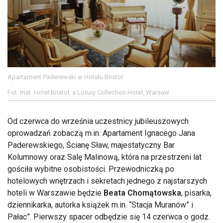
Apartament Paderewski w Hotelu Bristol
Fot. mat. Hotel Bristol, a Luxury Collection Hotel, Warsaw
Od czerwca do września uczestnicy jubileuszowych
oprowadzań zobaczą m.in. Apartament Ignacego Jana
Paderewskiego, Ścianę Sław, majestatyczny Bar
Kolumnowy oraz Salę Malinową, która na przestrzeni lat
gościła wybitne osobistości. Przewodniczką po
hotelowych wnętrzach i sekretach jednego z najstarszych
hoteli w Warszawie będzie
Beata Chomątowska
, pisarka,
dziennikarka, autorka książek m.in. “Stacja Muranów” i
Pałac”. Pierwszy spacer odbędzie się 14 czerwca o godz.