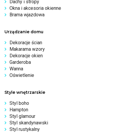
Dachy i stropy
Okna i akcesoria okienne
Brama wjazdowa
Urządzanie domu
Dekoracje ścian
Makarama wzory
Dekoracje okien
Garderoba
Wanna
Oświetlenie
Style wnętrzarskie
Styl boho
Hampton
Styl glamour
Styl skandynawski
Styl rustykalny