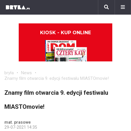
KIOSK - KUP ONLINE
bryła
News
Znamy film otwarcia 9. edycji festiwalu MIASTOmovie!
Znamy film otwarcia 9. edycji festiwalu
MIASTOmovie!
mat. prasowe
29-07-2021 14:35