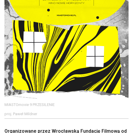
MIASTOmovie 9 PRZESILENIE
proj. Paweł Mildner
Organizowane przez Wrocławską Fundację Filmową od