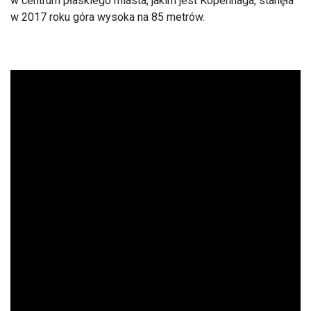
w centrum płaskiego miasta, jakim jest Kopenhaga, stanęła
w 2017 roku góra wysoka na 85 metrów.