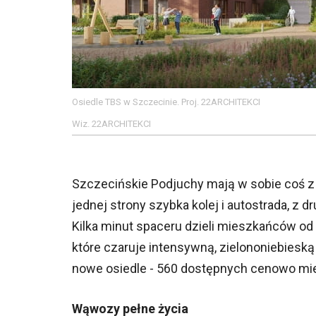
Osiedle TBS w Szczecinie. Proj. 22ARCHITEKCI
Wiz. 22ARCHITEKCI
Szczecińskie Podjuchy mają w sobie coś z
jednej strony szybka kolej i autostrada, z d
Kilka minut spaceru dzieli mieszkańców o
które czaruje intensywną, zielononiebieską
nowe osiedle - 560 dostępnych cenowo mi
Wąwozy pełne życia