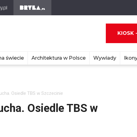
KIOSK 
na świecie
Architektura w Polsce
Wywiady
Ikony
słucha. Osiedle TBS w Szczecinie
łucha. Osiedle TBS w