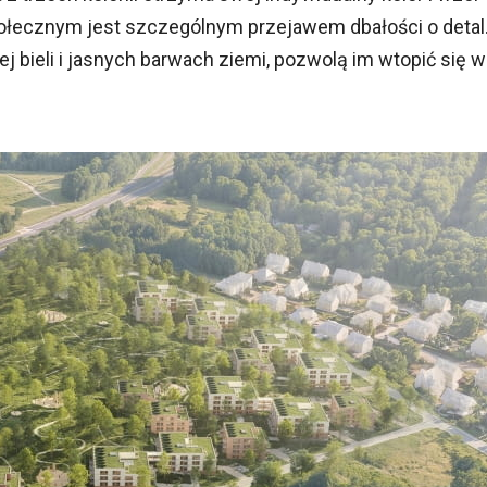
połecznym jest szczególnym przejawem dbałości o detal
 bieli i jasnych barwach ziemi, pozwolą im wtopić się w