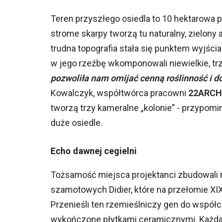
Teren przyszłego osiedla to 10 hektarowa 
strome skarpy tworzą tu naturalny, zielony
trudna topografia stała się punktem wyjśc
w jego rzeźbę wkomponowali niewielkie, trz
pozwoliła nam omijać cenną roślinność i d
Kowalczyk, współtwórca pracowni
22ARCH
tworzą trzy kameralne „kolonie” - przypomi
duże osiedle.
Echo dawnej cegielni
Tożsamość miejsca projektanci zbudowali na
szamotowych Didier, które na przełomie XI
Przenieśli ten rzemieślniczy gen do współ
wykończone płytkami ceramicznymi. Każda z