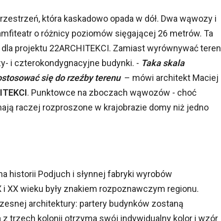
przestrzeń, która kaskadowo opada w dół. Dwa wąwozy i
 amfiteatr o różnicy poziomów sięgającej 26 metrów. Ta
ia dla projektu 22ARCHITEKCI. Zamiast wyrównywać teren
y- i czterokondygnacyjne budynki. -
Taka skala
ostosować się do rzeźby terenu
– mówi architekt Maciej
ITEKCI
. Punktowce na zboczach wąwozów - choć
nają raczej rozproszone w krajobrazie domy niż jedno
 historii Podjuch i słynnej fabryki wyrobów
X i XX wieku były znakiem rozpoznawczym regionu.
czesnej architektury: partery budynków zostaną
 trzech kolonii otrzyma swój indywidualny kolor i wzór