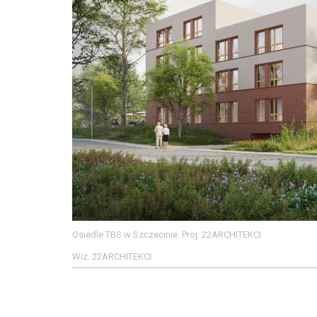
Osiedle TBS w Szczecinie. Proj. 22ARCHITEKCI
Wiz. 22ARCHITEKCI