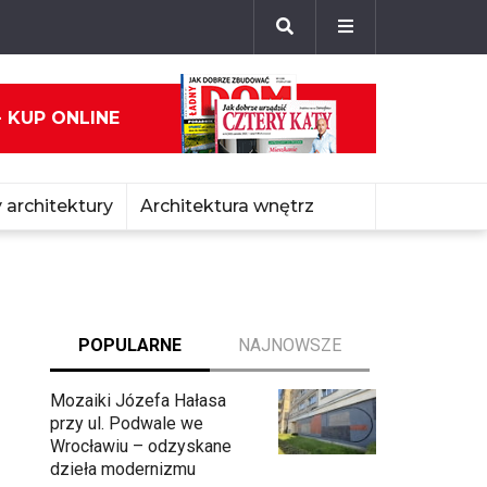
- KUP ONLINE
 architektury
Architektura wnętrz
POPULARNE
NAJNOWSZE
Mozaiki Józefa Hałasa
przy ul. Podwale we
Wrocławiu – odzyskane
dzieła modernizmu