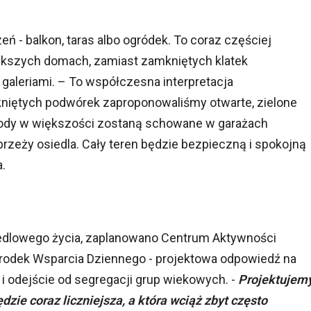
 - balkon, taras albo ogródek. To coraz częściej
ększych domach, zamiast zamkniętych klatek
galeriami. – To współczesna interpretacja
kniętych podwórek zaproponowaliśmy otwarte, zielone
ody w większości zostaną schowane w garażach
brzeży osiedla. Cały teren będzie bezpieczną i spokojną
a.
dlowego życia, zaplanowano Centrum Aktywności
środek Wsparcia Dziennego - projektowa odpowiedź na
 odejście od segregacji grup wiekowych. -
Projektujem
zie coraz liczniejsza, a która wciąż zbyt często