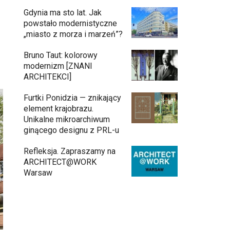
Gdynia ma sto lat. Jak
powstało modernistyczne
„miasto z morza i marzeń”?
Bruno Taut: kolorowy
modernizm [ZNANI
ARCHITEKCI]
Furtki Ponidzia — znikający
element krajobrazu.
Unikalne mikroarchiwum
ginącego designu z PRL-u
Refleksja. Zapraszamy na
ARCHITECT@WORK
Warsaw
Architekci zmierzą się z ikoną
11:34
Warszawy. Teatr Wielki – Opera
Narodowa ogłasza konkurs na