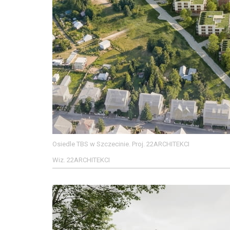
Osiedle TBS w Szczecinie. Proj. 22ARCHITEKCI
Wiz. 22ARCHITEKCI