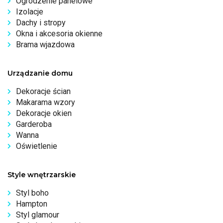
Ogrodzenie panelowe
Izolacje
Dachy i stropy
Okna i akcesoria okienne
Brama wjazdowa
Urządzanie domu
Dekoracje ścian
Makarama wzory
Dekoracje okien
Garderoba
Wanna
Oświetlenie
Style wnętrzarskie
Styl boho
Hampton
Styl glamour