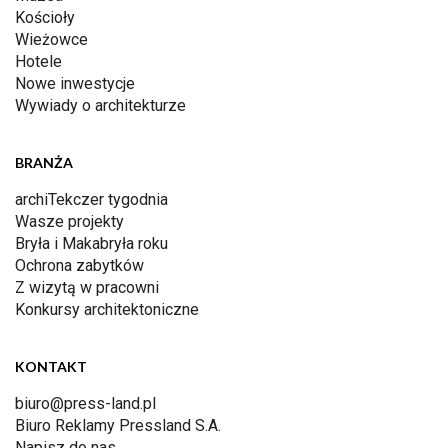
Kościoły
Wieżowce
Hotele
Nowe inwestycje
Wywiady o architekturze
BRANŻA
archiTekczer tygodnia
Wasze projekty
Bryła i Makabryła roku
Ochrona zabytków
Z wizytą w pracowni
Konkursy architektoniczne
KONTAKT
biuro@press-land.pl
Biuro Reklamy Pressland S.A.
Napisz do nas