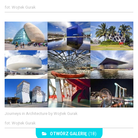
fot. Wojtek Gurak
Journeys in Architecture by Wojtek Gurak
fot. Wojtek Gurak
OTWÓRZ GALERIĘ
(18)