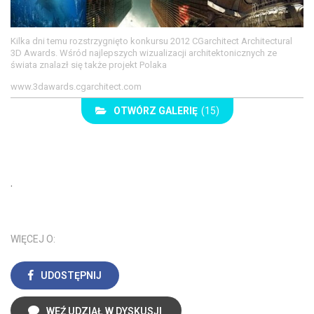
Kilka dni temu rozstrzygnięto konkursu 2012 CGarchitect Architectural
3D Awards. Wśród najlepszych wizualizacji architektonicznych ze
świata znalazł się także projekt Polaka
www.3dawards.cgarchitect.com
OTWÓRZ GALERIĘ
(15)
.
WIĘCEJ O:
UDOSTĘPNIJ
WEŹ UDZIAŁ W DYSKUSJI