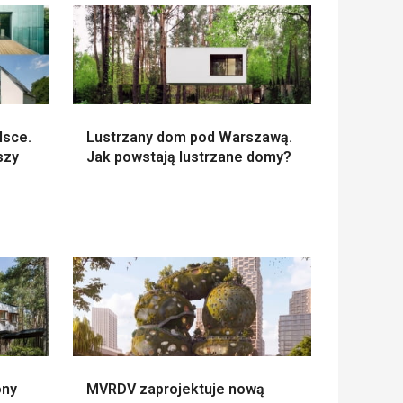
lsce.
Lustrzany dom pod Warszawą.
szy
Jak powstają lustrzane domy?
ony
MVRDV zaprojektuje nową