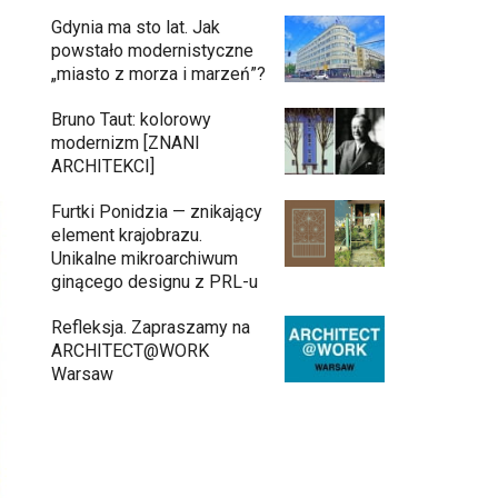
Gdynia ma sto lat. Jak
powstało modernistyczne
„miasto z morza i marzeń”?
Bruno Taut: kolorowy
modernizm [ZNANI
ARCHITEKCI]
Furtki Ponidzia — znikający
element krajobrazu.
Unikalne mikroarchiwum
ginącego designu z PRL-u
Refleksja. Zapraszamy na
ARCHITECT@WORK
Warsaw
Gdynia oczami "Kacha". Wystawa
Kazimierza Ostrowskiego w Muzeum
Miasta Gdyni