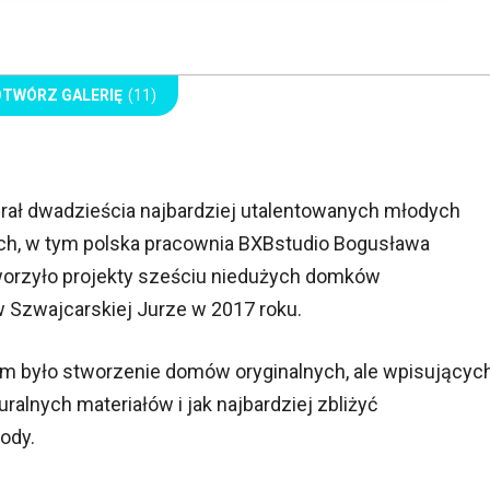
OTWÓRZ GALERIĘ
(11)
rał dwadzieścia najbardziej utalentowanych młodych
ich, w tym polska pracownia BXBstudio Bogusława
worzyło projekty sześciu niedużych domków
w Szwajcarskiej Jurze w 2017 roku.
om było stworzenie domów oryginalnych, ale wpisującyc
ralnych materiałów i jak najbardziej zbliżyć
ody.