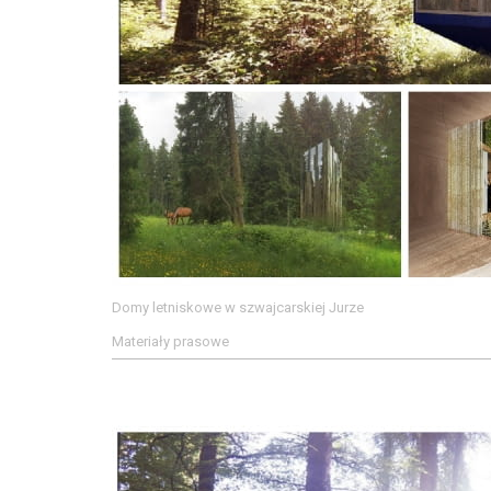
Domy letniskowe w szwajcarskiej Jurze
Materiały prasowe