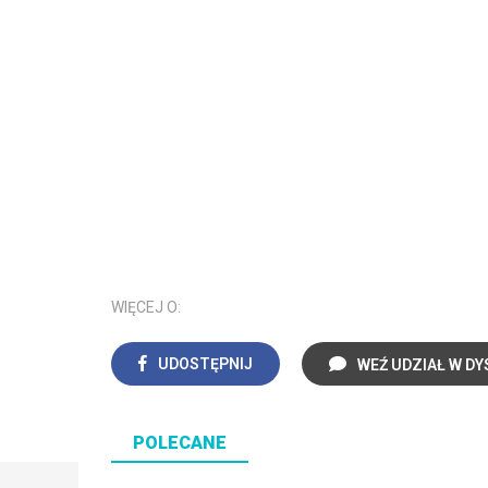
WIĘCEJ O:
UDOSTĘPNIJ
WEŹ UDZIAŁ W DY
POLECANE