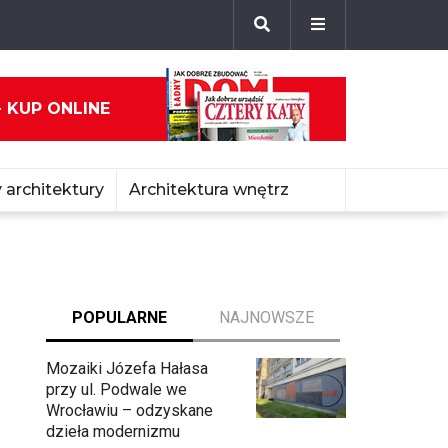
- KUP ONLINE
 architektury
Architektura wnętrz
POPULARNE
NAJNOWSZE
Mozaiki Józefa Hałasa
przy ul. Podwale we
Wrocławiu – odzyskane
dzieła modernizmu