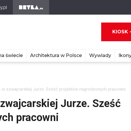
KIOSK 
na świecie
Architektura w Polsce
Wywiady
Ikony
 w szwajcarskiej Jurze. Sześć projektów nagrodzonych pracowni
zwajcarskiej Jurze. Sześć
ych pracowni