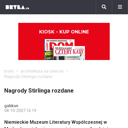
KIOSK - KUP ONLINE
bryła
architektura na świecie
Nagrody Stirlinga rozdane
Nagrody Stirlinga rozdane
gabkun
08-10-2007 16:19
Niemieckie Muzeum Literatury Współczesnej w