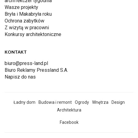
archiTekczer tygodnia
Wasze projekty
Bryła i Makabryła roku
Ochrona zabytków
Z wizytą w pracowni
Konkursy architektoniczne
KONTAKT
biuro@press-land.pl
Biuro Reklamy Pressland S.A.
Napisz do nas
Ładny dom
Budowa i remont
Ogrody
Wnętrza
Design
Architektura
Facebook