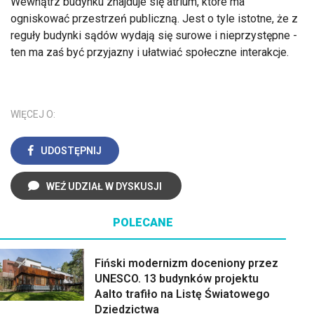
Wewnątrz budynku znajduje się atrium, które ma
ogniskować przestrzeń publiczną. Jest o tyle istotne, że z
reguły budynki sądów wydają się surowe i nieprzystępne -
ten ma zaś być przyjazny i ułatwiać społeczne interakcje.
WIĘCEJ O:
UDOSTĘPNIJ
WEŹ UDZIAŁ W DYSKUSJI
POLECANE
Fiński modernizm doceniony przez
UNESCO. 13 budynków projektu
Aalto trafiło na Listę Światowego
Dziedzictwa