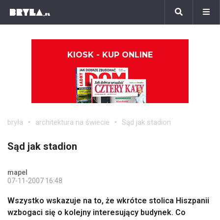
KIOSK - KUP ONLINE
bryła
architektura na świecie
Sąd jak stadion
Sąd jak stadion
mapel
07-11-2007 16:48
Wszystko wskazuje na to, że wkrótce stolica Hiszpanii
wzbogaci się o kolejny interesujący budynek. Co