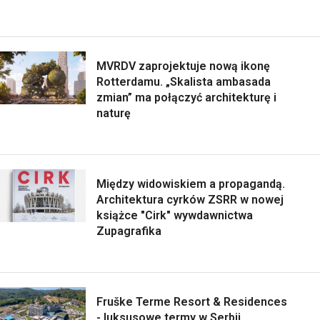
MVRDV zaprojektuje nową ikonę
Rotterdamu. „Skalista ambasada
zmian” ma połączyć architekturę i
naturę
Między widowiskiem a propagandą.
Architektura cyrków ZSRR w nowej
książce "Cirk" wywdawnictwa
Zupagrafika
Fruške Terme Resort & Residences
- luksusowe termy w Serbii