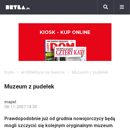
KIOSK - KUP ONLINE
bryła
architektura na świecie
Muzeum z pudełek
Muzeum z pudełek
mapel
08-11-2007 14:34
Prawdopodobnie już od grudnia nowojorczycy będą
mogli szczycić się kolejnym oryginalnym muzeum.