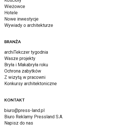
Kościoły
Wieżowce
Hotele
Nowe inwestycje
Wywiady o architekturze
BRANŻA
archiTekczer tygodnia
Wasze projekty
Bryła i Makabryła roku
Ochrona zabytków
Z wizytą w pracowni
Konkursy architektoniczne
KONTAKT
biuro@press-land.pl
Biuro Reklamy Pressland S.A.
Napisz do nas