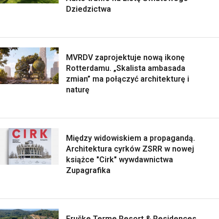
Dziedzictwa
MVRDV zaprojektuje nową ikonę
Rotterdamu. „Skalista ambasada
zmian” ma połączyć architekturę i
naturę
Między widowiskiem a propagandą.
Architektura cyrków ZSRR w nowej
książce "Cirk" wywdawnictwa
Zupagrafika
Fruške Terme Resort & Residences