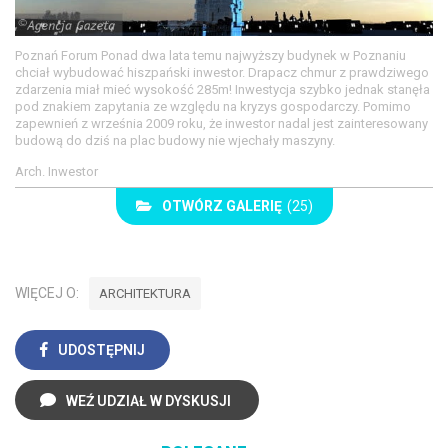
Poznań Forum Ponad dwa lata temu najwyższy budynek w Poznaniu
chciał wybudować hiszpański inwestor. Drapacz chmur z prawdziwego
zdarzenia miał mieć wysokość 285m! Inwestycja szybko jednak stanęła
pod znakiem zapytania ze względu na kryzys gospodarczy. Pomimo
zapewnień z września 2009 roku, że inwestor nadal jest zainteresowany
budową do dziś na plac budowy nie wjechały maszyny.
Arch. Inwestor
OTWÓRZ GALERIĘ
(25)
WIĘCEJ O:
ARCHITEKTURA
UDOSTĘPNIJ
WEŹ UDZIAŁ W DYSKUSJI