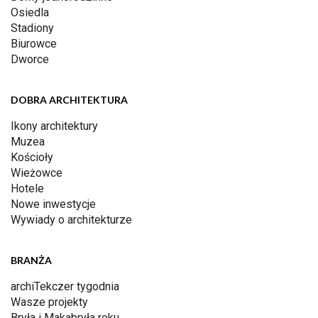
Osiedla
Stadiony
Biurowce
Dworce
DOBRA ARCHITEKTURA
Ikony architektury
Muzea
Kościoły
Wieżowce
Hotele
Nowe inwestycje
Wywiady o architekturze
BRANŻA
archiTekczer tygodnia
Wasze projekty
Bryła i Makabryła roku