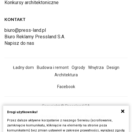
Konkursy architektoniczne
KONTAKT
biuro@press-land.pl
Biuro Reklamy Pressland S.A.
Napisz do nas
Ładny dom
Budowa i remont
Ogrody
Wnętrza
Design
Architektura
Facebook
Copyright © Pressland SA
Drogi użytkowniku!
O Nas
Reklama
Prywatność
Regulamin
Przez dalsze aktywne korzystanie z naszego Serwisu (scrollowanie,
Wszystkie artykuły
zamknięcie komunikatu, kliknięcie na elementy na stronie poza
komunikatem) bez zmian ustawień w zakresie prywatności, wyrażasz zgodę