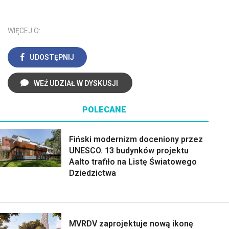
WIĘCEJ O:
UDOSTĘPNIJ
WEŹ UDZIAŁ W DYSKUSJI
POLECANE
Fiński modernizm doceniony przez
UNESCO. 13 budynków projektu
Aalto trafiło na Listę Światowego
Dziedzictwa
MVRDV zaprojektuje nową ikonę