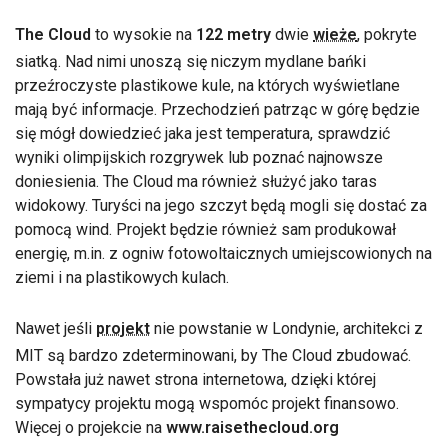
The Cloud
to wysokie na
122 metry
dwie
wieże
, pokryte
siatką. Nad nimi unoszą się niczym mydlane bańki
przeźroczyste plastikowe kule, na których wyświetlane
mają być informacje. Przechodzień patrząc w górę będzie
się mógł dowiedzieć jaka jest temperatura, sprawdzić
wyniki olimpijskich rozgrywek lub poznać najnowsze
doniesienia. The Cloud ma również służyć jako taras
widokowy. Turyści na jego szczyt będą mogli się dostać za
pomocą wind. Projekt będzie również sam produkował
energię, m.in. z ogniw fotowoltaicznych umiejscowionych na
ziemi i na plastikowych kulach.
Nawet jeśli
projekt
nie powstanie w Londynie, architekci z
MIT są bardzo zdeterminowani, by The Cloud zbudować.
Powstała już nawet strona internetowa, dzięki której
sympatycy projektu mogą wspomóc projekt finansowo.
Więcej o projekcie na
www.raisethecloud.org