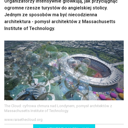
Organizatorzy intensywnie główkują, jak przyciągnąć
ogromne rzesze turystów do angielskiej stolicy.
Jednym ze sposobów ma być niecodzienna
architektura - pomysł architektów z Massachusetts
Institute of Technology.
The Cloud: cyfrowa chmura nad Londynem, pomysł architektów z
Massachusetts Institute of Technology.
www.raisethecloud.org