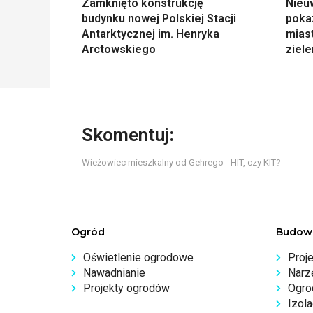
Zamknięto konstrukcję
Nieu
budynku nowej Polskiej Stacji
poka
Antarktycznej im. Henryka
miast
Arctowskiego
ziele
Skomentuj:
Wieżowiec mieszkalny od Gehrego - HIT, czy KIT?
Ogród
Budow
Oświetlenie ogrodowe
Proj
Nawadnianie
Narz
Projekty ogrodów
Ogro
Izola