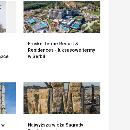
Fruške Terme Resort &
Residences - luksusowe termy
ążce
w Serbii
e w
Najwyższa wieża Sagrady