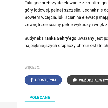
Falujące srebrzyste elewacje ze stali mig
góry lodowej, pełnej szczelin. Jednak nie d
Bowiem wcięcia, łuki ścian na elewacji ma
zewnętrzne ściany pełne wykuszy i wnęk z
Budynek
Franka Gehry'ego
uważany jest ju
najpiękniejszych drapaczy chmur ostatnich 
WIĘCEJ O:
UDOSTĘPNIJ
WEŹ UDZIAŁ W DY
POLECANE