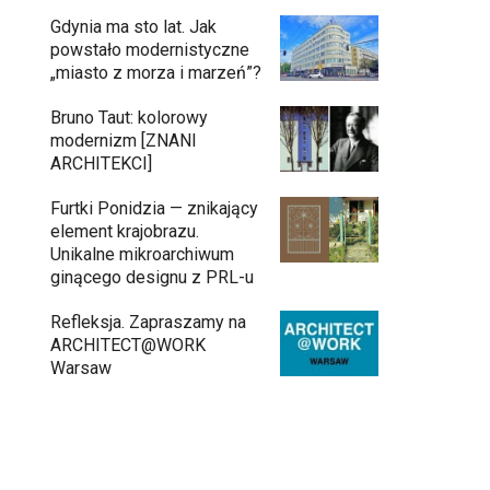
Gdynia ma sto lat. Jak
powstało modernistyczne
„miasto z morza i marzeń”?
Bruno Taut: kolorowy
modernizm [ZNANI
ARCHITEKCI]
Furtki Ponidzia — znikający
element krajobrazu.
Unikalne mikroarchiwum
ginącego designu z PRL-u
Refleksja. Zapraszamy na
ARCHITECT@WORK
Warsaw
Gdynia oczami "Kacha". Wystawa
Kazimierza Ostrowskiego w Muzeum
Miasta Gdyni