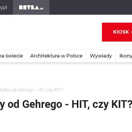
KIOSK 
na świecie
Architektura w Polsce
Wywiady
Ikony
alny od Gehrego - HIT, czy KIT?
 od Gehrego - HIT, czy KIT