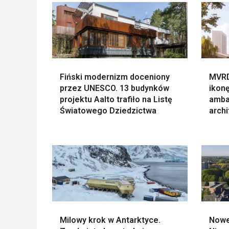
Fiński modernizm doceniony
MVRD
przez UNESCO. 13 budynków
ikonę
projektu Aalto trafiło na Listę
amba
Światowego Dziedzictwa
archi
Milowy krok w Antarktyce.
Nowe