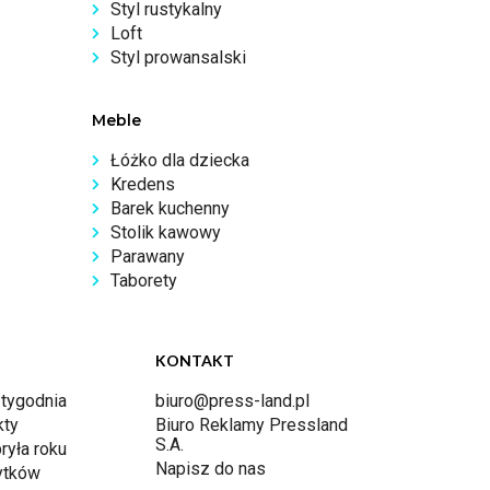
Styl rustykalny
Loft
Styl prowansalski
Meble
Łóżko dla dziecka
Kredens
Barek kuchenny
Stolik kawowy
Parawany
Taborety
KONTAKT
 tygodnia
biuro@press-land.pl
kty
Biuro Reklamy Pressland
S.A.
ryła roku
Napisz do nas
ytków