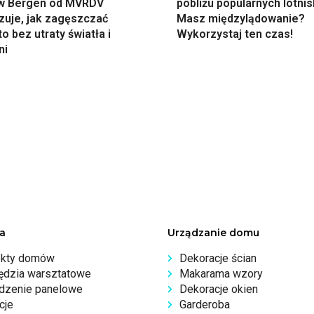
w Bergen od MVRDV
pobliżu popularnych lotnis
zuje, jak zagęszczać
Masz międzylądowanie?
o bez utraty światła i
Wykorzystaj ten czas!
ni
a
Urządzanie domu
ekty domów
Dekoracje ścian
ędzia warsztatowe
Makarama wzory
dzenie panelowe
Dekoracje okien
cje
Garderoba