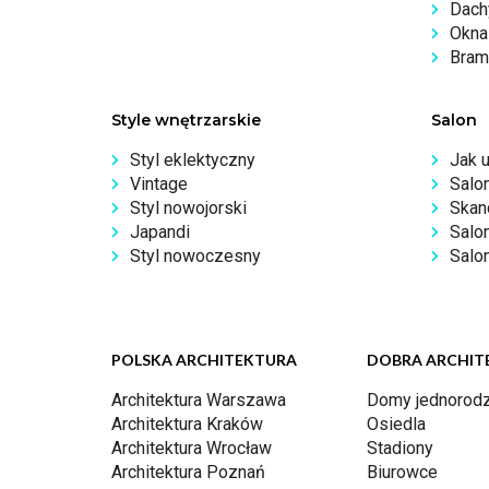
Dachy
Okna 
Bram
Style wnętrzarskie
Salon
Styl eklektyczny
Jak 
Vintage
Salo
Styl nowojorski
Skan
Japandi
Salo
Styl nowoczesny
Salon
POLSKA ARCHITEKTURA
DOBRA ARCHIT
Architektura Warszawa
Domy jednorodz
Architektura Kraków
Osiedla
Architektura Wrocław
Stadiony
Architektura Poznań
Biurowce