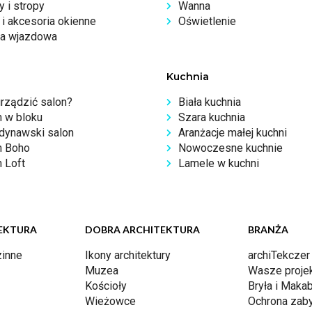
 i stropy
Wanna
i akcesoria okienne
Oświetlenie
a wjazdowa
Kuchnia
urządzić salon?
Biała kuchnia
n w bloku
Szara kuchnia
dynawski salon
Aranżacje małej kuchni
n Boho
Nowoczesne kuchnie
 Loft
Lamele w kuchni
EKTURA
DOBRA ARCHITEKTURA
BRANŻA
inne
Ikony architektury
archiTekczer
Muzea
Wasze proje
Kościoły
Bryła i Makab
Wieżowce
Ochrona zab