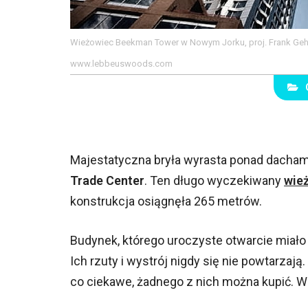
Wieżowiec Beekman Tower w Nowym Jorku, proj. Frank Geh
www.lebbeuswoods.com
Majestatyczna bryła wyrasta ponad dacham
Trade Center
. Ten długo wyczekiwany
wie
konstrukcja osiągnęła 265 metrów.
Budynek, którego uroczyste otwarcie miało
Ich rzuty i wystrój nigdy się nie powtarza
co ciekawe, żadnego z nich można kupić. 