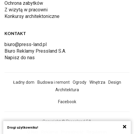
Ochrona zabytków
Z wizytą w pracowni
Konkursy architektoniczne
KONTAKT
biuro@press-land.pl
Biuro Reklamy Pressland S.A.
Napisz do nas
Ładny dom
Budowa i remont
Ogrody
Wnętrza
Design
Architektura
Facebook
Copyright © Pressland SA
Drogi użytkowniku!
O Nas
Reklama
Prywatność
Regulamin