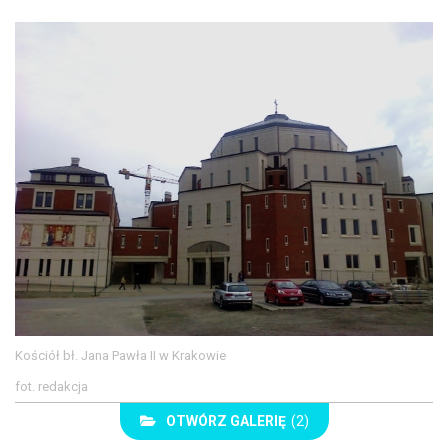
Kościół bł. Jana Pawła II w Krakowie
fot. redakcja
OTWÓRZ GALERIĘ
(2)