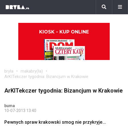
KIOSK - KUP ONLINE
bryła
makabry(ła)
ArKITekczer tygodnia: Bizancjum w Krakowie
ArKITekczer tygodnia: Bizancjum w Krakowie
buma
10-07-2013 13:40
Pewnych spraw krakowski smog nie przykryje...