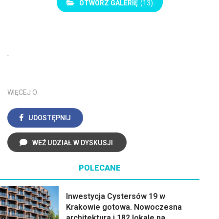
OTWÓRZ GALERIĘ
(13)
.
WIĘCEJ O:
UDOSTĘPNIJ
WEŹ UDZIAŁ W DYSKUSJI
POLECANE
Inwestycja Cystersów 19 w
Krakowie gotowa. Nowoczesna
architektura i 182 lokale na