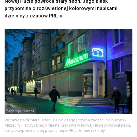
Nowej Hucie powrócił stary neon. Jego blask
przypomina o rozświetlonej kolorowymi napisami
dzielnicy z czasów PRL-u
Wprawdzie dopiero jeden, ale od czegoś trzeba zacząć. Na budynek
Muzeum Historycznego Miasta Krakowa w Nowej Hucie powrócił neon,
który przypomina o tej popularnej w PRLu formie reklamy