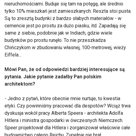
nieruchomościami. Buduje się tam na potęgę, ale średnio
tylko 10% mieszkań jest zamieszkanych. Reszta stoi pusta.
Są to zresztą budynki z bardzo słabych materiałów - w
cemencie jest po prostu za dużo piasku, itd. Zapadają się
same z siebie, podobnie jak w Indiach, gdzie wiele
budynków po prostu runęło. To nie przeszkadza
Chińczykom w zbudowaniu własnej, 100-metrowej, wieży
Eiffela...
Mówi Pan, że od odpowiedzi bardziej interesujące są
pytania. Jakie pytanie zadałby Pan polskim
architektom?
- Jedno z pytań, które obecnie mnie nurtuje, to kwestia
etyki. Czy powinniśmy pracować dla despotów? Wciąż trwa
dyskusja wokół pracy Alberta Speera - architekta Adolfa
Hitlera i ministra gospodarki w ówczesnych Niemczech.
Speer projektował dla Hitlera i zorganizował właściwie całe
budownictwo całego Reichu. Zupełnie nie brał