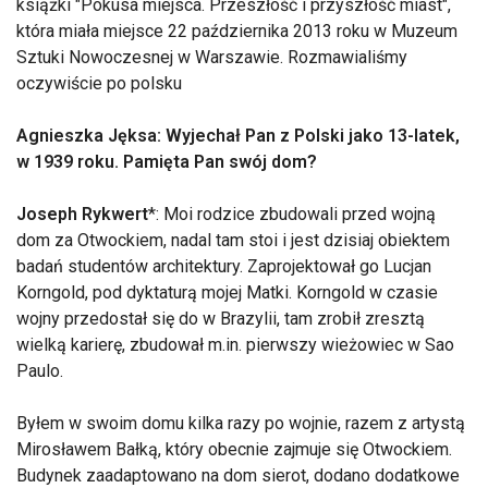
książki "Pokusa miejsca. Przeszłość i przyszłość miast",
która miała miejsce 22 października 2013 roku w Muzeum
Sztuki Nowoczesnej w Warszawie. Rozmawialiśmy
oczywiście po polsku
Agnieszka Jęksa: Wyjechał Pan z Polski jako 13-latek,
w 1939 roku. Pamięta Pan swój dom?
Joseph Rykwert
*: Moi rodzice zbudowali przed wojną
dom za Otwockiem, nadal tam stoi i jest dzisiaj obiektem
badań studentów architektury. Zaprojektował go Lucjan
Korngold, pod dyktaturą mojej Matki. Korngold w czasie
wojny przedostał się do w Brazylii, tam zrobił zresztą
wielką karierę, zbudował m.in. pierwszy wieżowiec w Sao
Paulo.
Byłem w swoim domu kilka razy po wojnie, razem z artystą
Mirosławem Bałką, który obecnie zajmuje się Otwockiem.
Budynek zaadaptowano na dom sierot, dodano dodatkowe