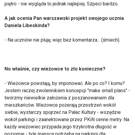
piętro - nie wygląda to jednak najlepiej. Szpeci bardzo.
A jak ocenia Pan warszawski projekt swojego ucznia
Daniela Libeskinda?
- Na uczniów nie pluję, więc bez komentarza... (śmiech).
No właśnie, czy wieżowce to zło konieczne?
- Wieżowce powstają, by imponować. Ale po co? I komu?
Jestem raczej zwolennikiem koncepcji "make small plans" -
twórzmy niewielkie założenia z poszanowaniem dla
mieszkańców. Wieżowce pożerają przestrzeń wokół
siebie, wystarczy spojrzeć na Pałac Kultury - wszędzie
wokół parkingi i zaanektowane przez PKiN cenne metry. Na
każdy wieżowiec przypada jego trzykrotna długość w
poziomie - tyle miejsca potrzeba na parkingi dla