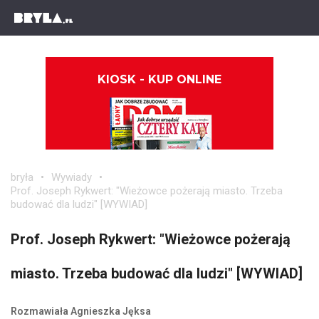
KIOSK - KUP ONLINE
bryła
Wywiady
Prof. Joseph Rykwert: "Wieżowce pożerają miasto. Trzeba
budować dla ludzi" [WYWIAD]
Prof. Joseph Rykwert: "Wieżowce pożerają
miasto. Trzeba budować dla ludzi" [WYWIAD]
Rozmawiała Agnieszka Jęksa