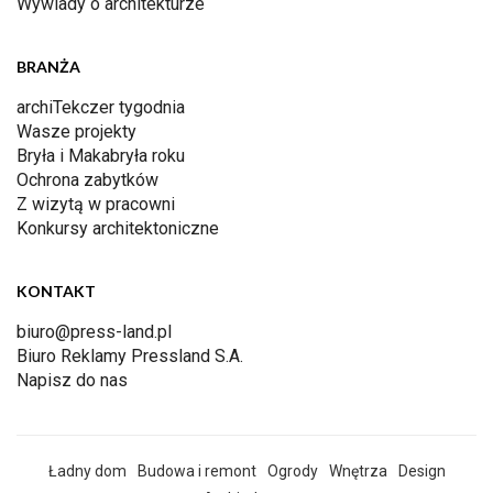
Wywiady o architekturze
BRANŻA
archiTekczer tygodnia
Wasze projekty
Bryła i Makabryła roku
Ochrona zabytków
Z wizytą w pracowni
Konkursy architektoniczne
KONTAKT
biuro@press-land.pl
Biuro Reklamy Pressland S.A.
Napisz do nas
Ładny dom
Budowa i remont
Ogrody
Wnętrza
Design