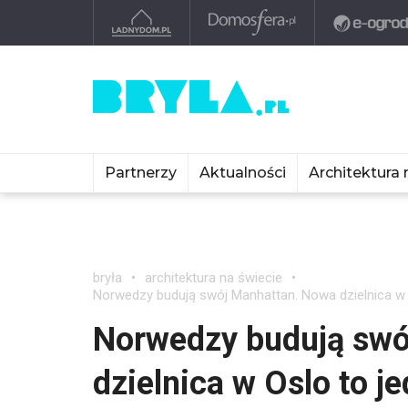
Partnerzy
Aktualności
Architektura 
bryła
architektura na świecie
Norwedzy budują swój Manhattan. Nowa dzielnica w O
Norwedzy budują swó
dzielnica w Oslo to j