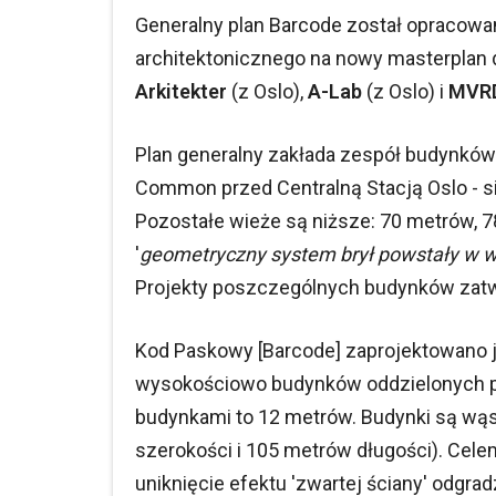
Generalny plan Barcode został opracow
architektonicznego na nowy masterplan dl
Arkitekter
(z Oslo),
A-Lab
(z Oslo) i
MVR
Plan generalny zakłada zespół budynków 
Common przed Centralną Stacją Oslo - s
Pozostałe wieże są niższe: 70 metrów, 7
'
geometryczny system brył powstały w w
Projekty poszczególnych budynków zatw
Kod Paskowy [Barcode] zaprojektowano j
wysokościowo budynków oddzielonych pu
budynkami to 12 metrów. Budynki są wąsk
szerokości i 105 metrów długości). Cel
uniknięcie efektu 'zwartej ściany' odgrad