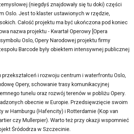
zemysłowej (niegdyś znajdowały się tu doki) części
m Oslo. Jest to klaster ustawionych w rzędzie,
okich. Całość projektu ma być ukończona pod koniec
gowa nazwa projektu - Kwartał Operowy [Opera
 symbolu Oslo, Opery Narodowej projektu firmy
zespołu Barcode były obiektem intensywnej publicznej
 przekształceń i rozwoju centrum i waterfrontu Oslo,
udowę Opery, schowanie trasy komunikacyjnej
iemnego tunelu oraz rozwój terenów w pobliżu Opery.
wadzonych obecnie w Europie. Przedsięwzięcie swoim
 w Hamburgu (Hafencity) i Rotterdamie (Kop van
wartier czy Mullerpier). Warto też przy okazji wspomnieć
jekt Śródodrza w Szczecinie.