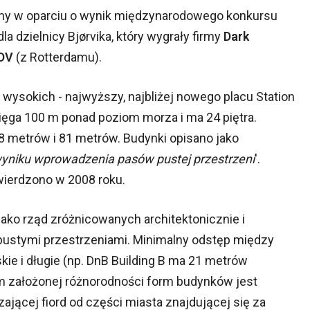
any w oparciu o wynik międzynarodowego konkursu
a dzielnicy Bjørvika, który wygrały firmy
Dark
DV
(z Rotterdamu).
wysokich - najwyższy, najbliżej nowego placu Station
ięga 100 m ponad poziom morza i ma 24 piętra.
8 metrów i 81 metrów. Budynki opisano jako
yniku wprowadzenia pasów pustej przestrzeni
'.
ierdzono w 2008 roku.
ako rząd zróżnicowanych architektonicznie i
stymi przestrzeniami. Minimalny odstęp między
ie i długie (np. DnB Building B ma 21 metrów
em założonej różnorodności form budynków jest
zającej fiord od części miasta znajdującej się za