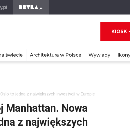
KIOSK 
na świecie
Architektura w Polsce
Wywiady
Ikony
slo to jedna z największych inwestycji w Europie
j Manhattan. Nowa
edna z największych