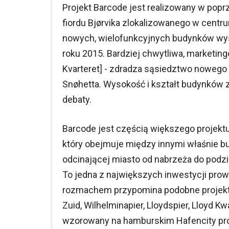
Projekt Barcode jest realizowany w popr
fiordu Bjørvika zlokalizowanego w centru
nowych, wielofunkcyjnych budynków wys
roku 2015. Bardziej chwytliwa, marketin
Kvarteret] - zdradza sąsiedztwo nowego
Snøhetta. Wysokość i kształt budynków 
debaty.
Barcode jest częścią większego projektu
który obejmuje między innymi właśnie b
odcinającej miasto od nabrzeża do podz
To jedna z największych inwestycji pro
rozmachem przypomina podobne projekty
Zuid, Wilhelminapier, Lloydspier, Lloyd K
wzorowany na hamburskim Hafencity pro