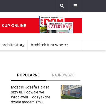
- KUP ONLINE
 architektury
Architektura wnętrz
POPULARNE
NAJNOWSZE
Mozaiki Józefa Hałasa
przy ul. Podwale we
Wrocławiu – odzyskane
dzieła modernizmu