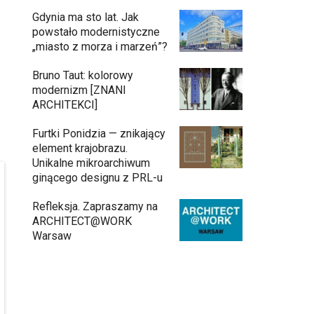
Gdynia ma sto lat. Jak
powstało modernistyczne
„miasto z morza i marzeń”?
Bruno Taut: kolorowy
modernizm [ZNANI
ARCHITEKCI]
Furtki Ponidzia — znikający
element krajobrazu.
Unikalne mikroarchiwum
ginącego designu z PRL-u
Refleksja. Zapraszamy na
ARCHITECT@WORK
Warsaw
Architekci zmierzą się z ikoną
11:34
Warszawy. Teatr Wielki – Opera
Narodowa ogłasza konkurs na