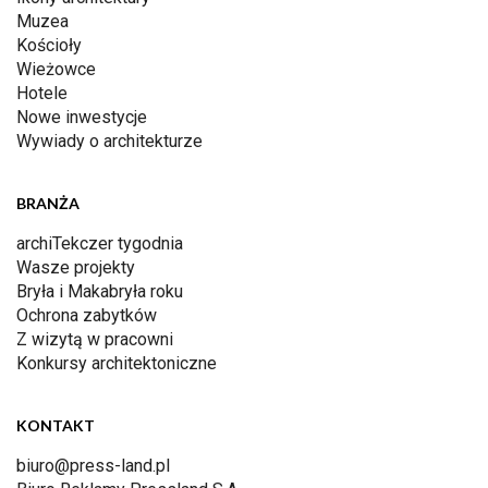
Muzea
Kościoły
Wieżowce
Hotele
Nowe inwestycje
Wywiady o architekturze
BRANŻA
archiTekczer tygodnia
Wasze projekty
Bryła i Makabryła roku
Ochrona zabytków
Z wizytą w pracowni
Konkursy architektoniczne
KONTAKT
biuro@press-land.pl