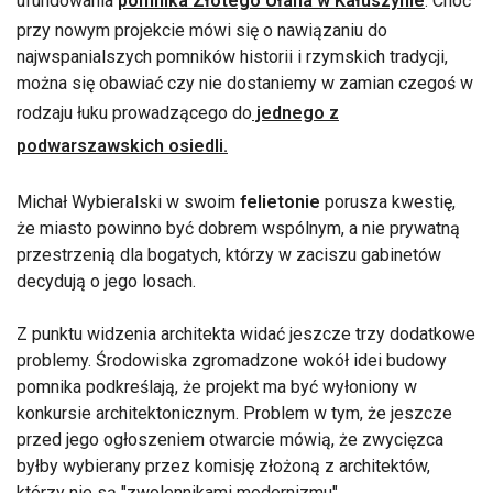
ufundowania
pomnika Złotego Ułana w Kałuszynie
. Choć
przy nowym projekcie mówi się o nawiązaniu do
najwspanialszych pomników historii i rzymskich tradycji,
można się obawiać czy nie dostaniemy w zamian czegoś w
rodzaju łuku prowadzącego do
jednego z
podwarszawskich osiedli.
Michał Wybieralski w swoim
felietonie
porusza kwestię,
że miasto powinno być dobrem wspólnym, a nie prywatną
przestrzenią dla bogatych, którzy w zaciszu gabinetów
decydują o jego losach.
Z punktu widzenia architekta widać jeszcze trzy dodatkowe
problemy. Środowiska zgromadzone wokół idei budowy
pomnika podkreślają, że projekt ma być wyłoniony w
konkursie architektonicznym. Problem w tym, że jeszcze
przed jego ogłoszeniem otwarcie mówią, że zwycięzca
byłby wybierany przez komisję złożoną z architektów,
którzy nie są "zwolennikami modernizmu".