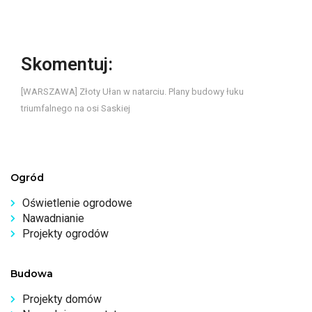
Skomentuj:
[WARSZAWA] Złoty Ułan w natarciu. Plany budowy łuku
triumfalnego na osi Saskiej
Ogród
Oświetlenie ogrodowe
Nawadnianie
Projekty ogrodów
Budowa
Projekty domów