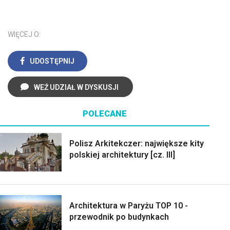
WIĘCEJ O:
UDOSTĘPNIJ
WEŹ UDZIAŁ W DYSKUSJI
POLECANE
Polisz Arkitekczer: największe kity
polskiej architektury [cz. III]
Architektura w Paryżu TOP 10 -
przewodnik po budynkach