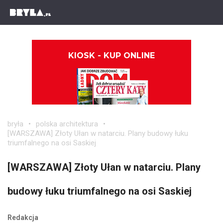
KIOSK - KUP ONLINE
bryła
polska architektura
[WARSZAWA] Złoty Ułan w natarciu. Plany budowy łuku
triumfalnego na osi Saskiej
[WARSZAWA] Złoty Ułan w natarciu. Plany
budowy łuku triumfalnego na osi Saskiej
Redakcja