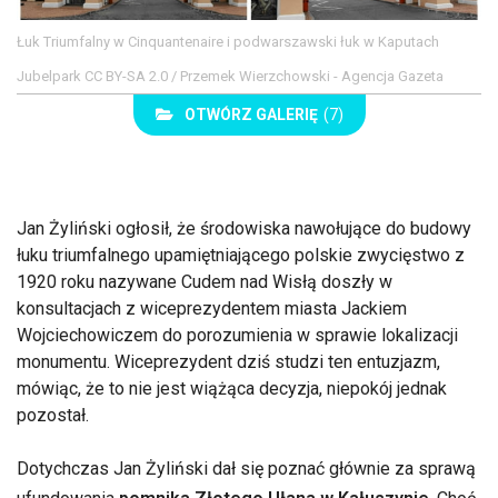
Łuk Triumfalny w Cinquantenaire i podwarszawski łuk w Kaputach
Jubelpark CC BY-SA 2.0 / Przemek Wierzchowski - Agencja Gazeta
OTWÓRZ GALERIĘ
(7)
Jan Żyliński ogłosił, że środowiska nawołujące do budowy
łuku triumfalnego upamiętniającego polskie zwycięstwo z
1920 roku nazywane Cudem nad Wisłą doszły w
konsultacjach z wiceprezydentem miasta Jackiem
Wojciechowiczem do porozumienia w sprawie lokalizacji
monumentu. Wiceprezydent dziś studzi ten entuzjazm,
mówiąc, że to nie jest wiążąca decyzja, niepokój jednak
pozostał.
Dotychczas Jan Żyliński dał się poznać głównie za sprawą