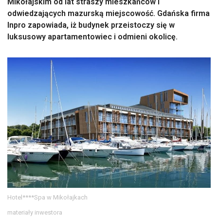
Mikołajskim od lat straszy mieszkańców i
odwiedzających mazurską miejscowość. Gdańska firma
Inpro zapowiada, iż budynek przeistoczy się w
luksusowy apartamentowiec i odmieni okolicę.
Hotel****Spa w Mikołajkach
materiały inwestora