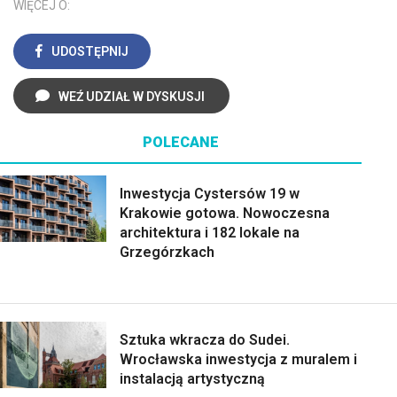
WIĘCEJ O:
UDOSTĘPNIJ
WEŹ UDZIAŁ W DYSKUSJI
POLECANE
Inwestycja Cystersów 19 w
Krakowie gotowa. Nowoczesna
architektura i 182 lokale na
Grzegórzkach
Sztuka wkracza do Sudei.
Wrocławska inwestycja z muralem i
instalacją artystyczną