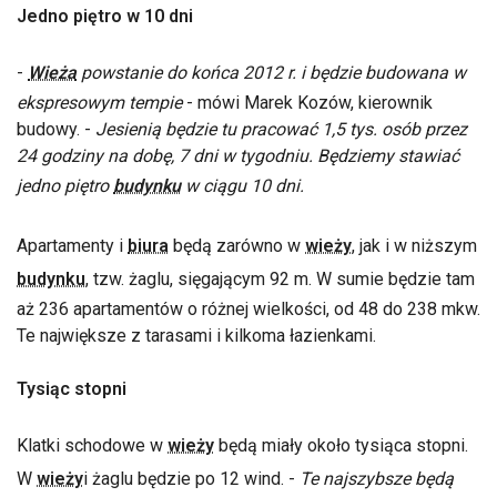
Jedno piętro w 10 dni
-
Wieża
powstanie do końca 2012 r. i będzie budowana w
ekspresowym tempie
- mówi Marek Kozów, kierownik
budowy. -
Jesienią będzie tu pracować 1,5 tys. osób przez
24 godziny na dobę, 7 dni w tygodniu. Będziemy stawiać
jedno piętro
budynku
w ciągu 10 dni.
Apartamenty i
biura
będą zarówno w
wieży
, jak i w niższym
budynku
, tzw. żaglu, sięgającym 92 m. W sumie będzie tam
aż 236 apartamentów o różnej wielkości, od 48 do 238 mkw.
Te największe z tarasami i kilkoma łazienkami.
Tysiąc stopni
Klatki schodowe w
wieży
będą miały około tysiąca stopni.
W
wieży
i żaglu będzie po 12 wind. -
Te najszybsze będą