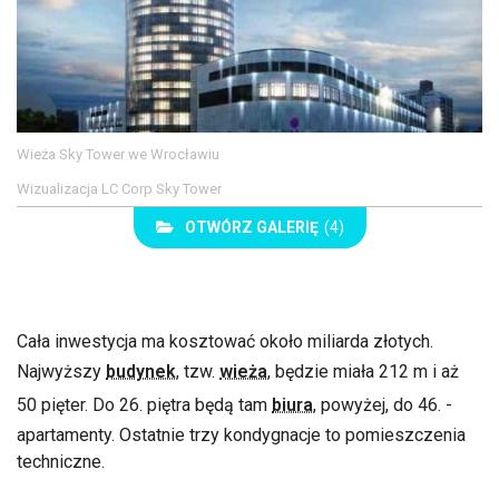
Wieża Sky Tower we Wrocławiu
Wizualizacja LC Corp Sky Tower
OTWÓRZ GALERIĘ
(4)
Cała inwestycja ma kosztować około miliarda złotych.
Najwyższy
budynek
, tzw.
wieża
, będzie miała 212 m i aż
50 pięter. Do 26. piętra będą tam
biura
, powyżej, do 46. -
apartamenty. Ostatnie trzy kondygnacje to pomieszczenia
techniczne.