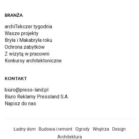
BRANŻA
archiTekczer tygodnia
Wasze projekty
Bryła i Makabryła roku
Ochrona zabytków
Z wizytą w pracowni
Konkursy architektoniczne
KONTAKT
biuro@press-land.pl
Biuro Reklamy Pressland S.A.
Napisz do nas
Ładny dom
Budowa i remont
Ogrody
Wnętrza
Design
Architektura