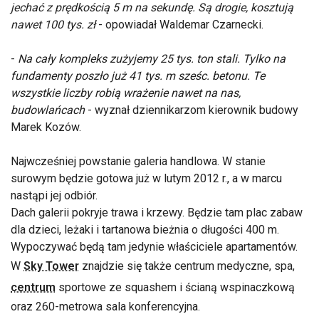
jechać z prędkością 5 m na sekundę. Są drogie, kosztują
nawet 100 tys. zł
- opowiadał Waldemar Czarnecki.
-
Na cały kompleks zużyjemy 25 tys. ton stali. Tylko na
fundamenty poszło już 41 tys. m sześc. betonu. Te
wszystkie liczby robią wrażenie nawet na nas,
budowlańcach
- wyznał dziennikarzom kierownik budowy
Marek Kozów.
Najwcześniej powstanie galeria handlowa. W stanie
surowym będzie gotowa już w lutym 2012 r., a w marcu
nastąpi jej odbiór.
Dach galerii pokryje trawa i krzewy. Będzie tam plac zabaw
dla dzieci, leżaki i tartanowa bieżnia o długości 400 m.
Wypoczywać będą tam jedynie właściciele apartamentów.
W
Sky Tower
znajdzie się także centrum medyczne, spa,
centrum
sportowe ze squashem i ścianą wspinaczkową
oraz 260-metrowa sala konferencyjna.