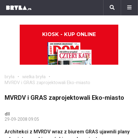
KIOSK - KUP ONLINE
bryła
wielka bryła
MVRDV i GRAS zaprojektowali Eko-miasto
MVRDV i GRAS zaprojektowali Eko-miasto
dll
29-09-2008 09:05
Architekci z MVRDV wraz z biurem GRAS ujawnili plany