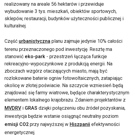
realizowany na areale 56 hektarów i przewiduje
wybudowanie 3 tys. mieszkań, obiektów sportowych,
sklepów, restauracji, budynków użyteczności publicznej i
kulturalnej.
Część
urbanistyczna
planu zajmuje jedynie 10% całości
terenu przeznaczonego pod inwestycję. Resztę ma
stanowić
eko-park
- przestrzeń łącząca funkcje
rekreacyjno-wypoczynkowe z produkcją energii. Na
zboczach wzgórz otaczających miasto, mają być
rozlokowane baterie ogniw fotowoltaicznych, zatapiając
okolicę w złotej poświacie. Na szczycie wzniesień będą
znajdować się farmy wiatrowe, będące charakterystycznym
elementem lokalnego krajobrazu. Zdaniem projektantów z
MVDRV
i
GRAS
dzięki połączeniu obu źródeł pozyskania,
inwestycja będzie wstanie osiągnąć neutralny poziom
emisji CO2
przy najwyższej w
Hiszpanii
efektywności
energetycznej.