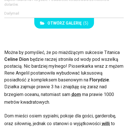
dolarów.
Dailymail
OTWÓRZ GALERIĘ
(5)
Można by pomyśleć, że po miażdżącym sukcesie Titanica
Celine Dion
będzie raczej stroniła od wody pod wszelką
postacią. Nic bardziej mylnego! Piosenkarka wraz z mężem
Rene Angelil postanowiła wybudować luksusową
posiadłość z kompleksem basenowym na
Florydzie
.
Działka zajmuje prawie 3 ha i znajduję się zaraz nad
brzegiem oceanu, natomiast sam
dom
ma prawie 1000
metrów kwadratowych.
Dom mieści osiem sypialni, pokoje dla gości, garderobę,
oraz siłownię, jednak co stanowi o wyjątkowości
willi
to