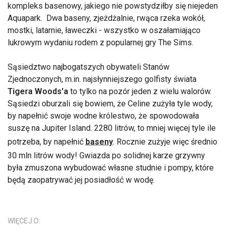
kompleks basenowy, jakiego nie powstydziłby się niejeden
Aquapark. Dwa baseny, zjeżdżalnie, rwąca rzeka wokół,
mostki, latarnie, ławeczki - wszystko w oszałamiająco
lukrowym wydaniu rodem z popularnej gry The Sims.
Sąsiedztwo najbogatszych obywateli Stanów
Zjednoczonych, m.in. najsłynniejszego golfisty świata
Tigera Woods'a
to tylko na pozór jeden z wielu walorów.
Sąsiedzi oburzali się bowiem, że Celine zużyła tyle wody,
by napełnić swoje wodne królestwo, że spowodowała
suszę na Jupiter Island. 2280 litrów, to mniej więcej tyle ile
potrzeba, by napełnić
baseny
. Rocznie zużyje więc średnio
30 mln litrów wody! Gwiazda po solidnej karze grzywny
była zmuszona wybudować własne studnie i pompy, które
będą zaopatrywać jej posiadłość w wodę.
WIĘCEJ O: