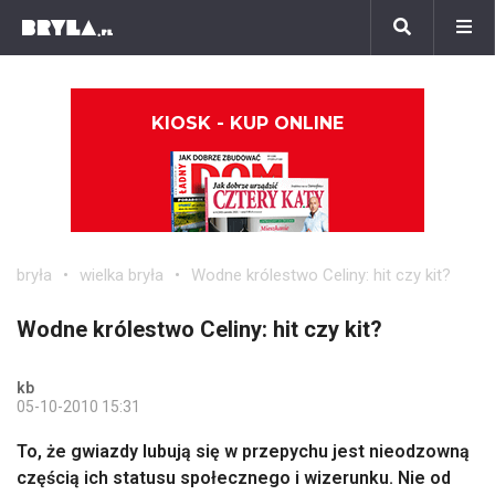
KIOSK - KUP ONLINE
bryła
wielka bryła
Wodne królestwo Celiny: hit czy kit?
Wodne królestwo Celiny: hit czy kit?
kb
05-10-2010 15:31
To, że gwiazdy lubują się w przepychu jest nieodzowną
częścią ich statusu społecznego i wizerunku. Nie od