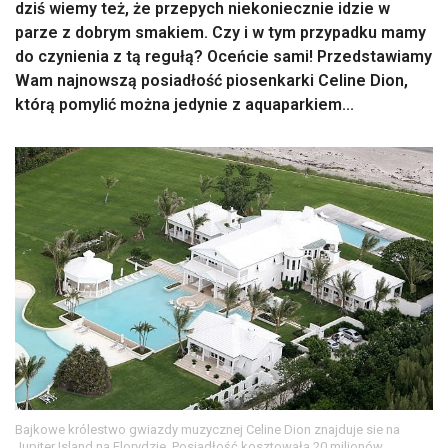
dziś wiemy też, że przepych niekoniecznie idzie w
parze z dobrym smakiem. Czy i w tym przypadku mamy
do czynienia z tą regułą? Oceńcie sami! Przedstawiamy
Wam najnowszą posiadłość piosenkarki Celine Dion,
którą pomylić można jedynie z aquaparkiem...
Bajkowe królestwo gwiazdy muzycznej Celine Dion znajduje sie na
Jupiter Island na Florydzie. Posiadłość kosztowała 20 milionów