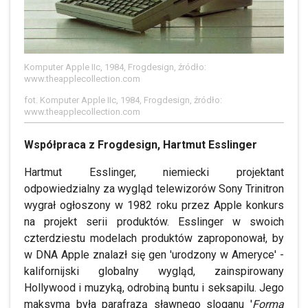
Komputer Apple IIc, 1984, Frogdesign, źródło:
www.theapplecollection.com
fot. Komputer Apple IIc, 1984, Frogdesign, źródło:
www.theapplecollection.com
Współpraca z Frogdesign, Hartmut Esslinger
Hartmut Esslinger, niemiecki projektant
odpowiedzialny za wygląd telewizorów Sony Trinitron
wygrał ogłoszony w 1982 roku przez Apple konkurs
na projekt serii produktów. Esslinger w swoich
czterdziestu modelach produktów zaproponował, by
w DNA Apple znalazł się gen 'urodzony w Ameryce' -
kalifornijski globalny wygląd, zainspirowany
Hollywood i muzyką, odrobiną buntu i seksapilu. Jego
maksyma była parafrazą sławnego sloganu '
Forma