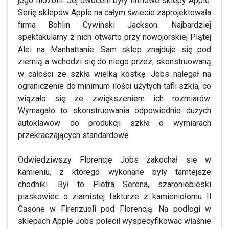
jego filozofii. Jej owocem były firmowe sklepy Apple.
Serię sklepów Apple na całym świecie zaprojektowała
firma Bohlin Cywinski Jackson. Najbardziej
spektakularny z nich otwarto przy nowojorskiej Piątej
Alei na Manhattanie. Sam sklep znajduje się pod
ziemią a wchodzi się do niego przez, skonstruowaną
w całości ze szkła wielką kostkę. Jobs nalegał na
ograniczenie do minimum ilości użytych tafli szkła, co
wiązało się ze zwiększeniem ich rozmiarów.
Wymagało to skonstruowania odpowiednio dużych
autoklawów do produkcji szkła o wymiarach
przekraczających standardowe.
Odwiedziwszy Florencję Jobs zakochał się w
kamieniu, z którego wykonane były tamtejsze
chodniki. Był to Pietra Serena, szaroniebieski
piaskowiec o ziarnistej fakturze z kamieniołomu Il
Casone w Firenzuoli pod Florencją. Na podłogi w
sklepach Apple Jobs polecił wyspecyfikować właśnie