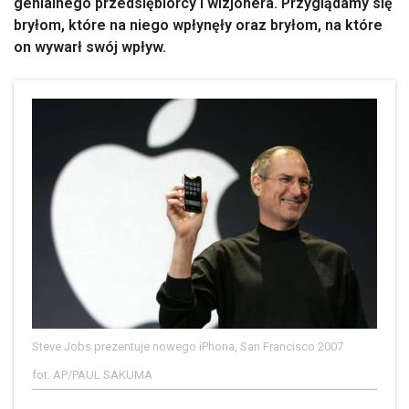
genialnego przedsiębiorcy i wizjonera. Przyglądamy się
bryłom, które na niego wpłynęły oraz bryłom, na które
on wywarł swój wpływ.
Steve Jobs prezentuje nowego iPhona, San Francisco 2007
fot. AP/PAUL SAKUMA