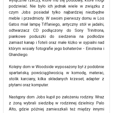
wyłącznie rzeczy, które mu się podobały, które mógł
podziwiać. Nie było ich jednak wiele w związku z
czym Jobs posiadał tylko najbardziej niezbędne
meble i przedmioty. W swoim pierwszy domu w Los
Gatos miał lampę Tiffaniego, antyczny stół w jadalni,
odtwarzacz CD podłączony do Sony Trinitrona,
piankowe poduszki do siedzenia na podłodze
zamiast kanap i foteli oraz małe łóżko w sypialni nad
którym wisiały fotografie jego bohaterów - Einsteina i
Ghandiego.
Kolejny dom w Woodside wyposażony był z podobnie
spartańską powściągliwością w komodę, materac,
stolik karciany, kilka składanych krzeseł, adapter z
płytami oraz komputer.
Następny dom Jobs kupił po założeniu rodziny. Wraz
z żoną wybrali siedzibę w rodzinnej dzielnicy Palo
Alto, gdzie później zamieszkali też między innymi