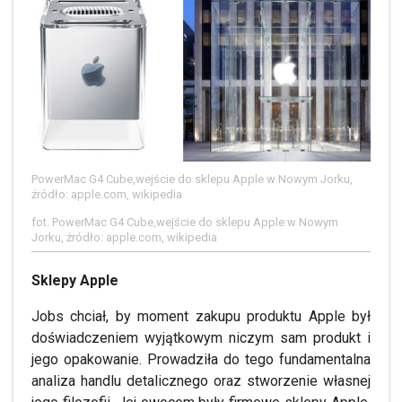
PowerMac G4 Cube,wejście do sklepu Apple w Nowym Jorku,
źródło: apple.com, wikipedia
fot. PowerMac G4 Cube,wejście do sklepu Apple w Nowym
Jorku, źródło: apple.com, wikipedia
Sklepy Apple
Jobs chciał, by moment zakupu produktu Apple był
doświadczeniem wyjątkowym niczym sam produkt i
jego opakowanie. Prowadziła do tego fundamentalna
analiza handlu detalicznego oraz stworzenie własnej