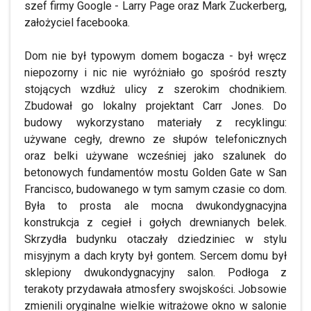
szef firmy Google - Larry Page oraz Mark Zuckerberg,
założyciel facebooka.
Dom nie był typowym domem bogacza - był wręcz
niepozorny i nic nie wyróżniało go spośród reszty
stojących wzdłuż ulicy z szerokim chodnikiem.
Zbudował go lokalny projektant Carr Jones. Do
budowy wykorzystano materiały z recyklingu:
używane cegły, drewno ze słupów telefonicznych
oraz belki używane wcześniej jako szalunek do
betonowych fundamentów mostu Golden Gate w San
Francisco, budowanego w tym samym czasie co dom.
Była to prosta ale mocna dwukondygnacyjna
konstrukcja z cegieł i gołych drewnianych belek.
Skrzydła budynku otaczały dziedziniec w stylu
misyjnym a dach kryty był gontem. Sercem domu był
sklepiony dwukondygnacyjny salon. Podłoga z
terakoty przydawała atmosfery swojskości. Jobsowie
zmienili oryginalne wielkie witrażowe okno w salonie