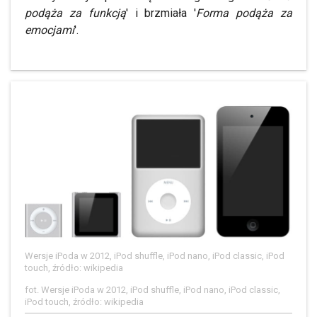
podąża za funkcją
' i brzmiała '
Forma podąża za
emocjami
'.
Wersje iPoda w 2012, iPod shuffle, iPod nano, iPod classic, iPod
touch, źródło: wikipedia
fot. Wersje iPoda w 2012, iPod shuffle, iPod nano, iPod classic,
iPod touch, źródło: wikipedia