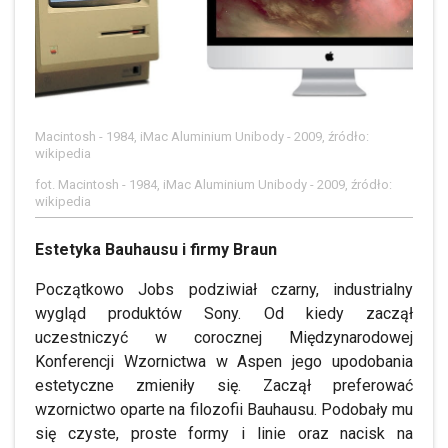
Macintosh - 1984, iMac Aluminium Unibody - 2009, źródło:
wikipedia
fot. Macintosh - 1984, iMac Aluminium Unibody - 2009, źródło:
wikipedia
Estetyka Bauhausu i firmy Braun
Początkowo Jobs podziwiał czarny, industrialny
wygląd produktów Sony. Od kiedy zaczął
uczestniczyć w corocznej Międzynarodowej
Konferencji Wzornictwa w Aspen jego upodobania
estetyczne zmieniły się. Zaczął preferować
wzornictwo oparte na filozofii Bauhausu. Podobały mu
się czyste, proste formy i linie oraz nacisk na