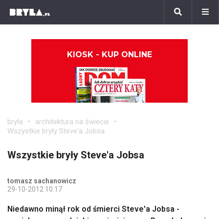
KIOSK - KUP ONLINE
bryła
architektura na świecie
Wszystkie bryły Steve'a Jobsa
Wszystkie bryły Steve'a Jobsa
tomasz sachanowicz
29-10-2012 10:17
Niedawno minął rok od śmierci Steve'a Jobsa -