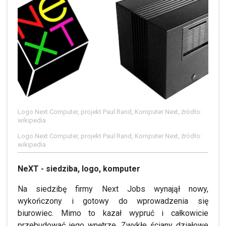
Logo Next Computer, projekt Paul Rand, Komputer Next, źródło:
wikipedia
Logo Next Computer, projekt Paul Rand, Komputer Next, źródło:
wikipedia
NeXT - siedziba, logo, komputer
Na siedzibę firmy Next Jobs wynajął nowy,
wykończony i gotowy do wprowadzenia się
biurowiec. Mimo to kazał wypruć i całkowicie
przebudować jego wnętrze. Zwykłe ściany działowe