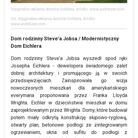
Oryginalna reklama domów Eichlera, źródło: www.architizer.com
fot. Oryginalna reklama domów Eichlera, źródło:
www.architizer.com
Dom rodzinny Steve'a Jobsa / Modernistyczny
Dom Eichlera
Dom rodzinny Steve'a Jobsa wyszedł spod ręki
Josepha Eichlera - dewelopera świadomego zalet
dobrej architektury i promującego ją w swoich
przedsięwzięciach. Zainspirowała go wizja
nowoczesnych mieszkań dla amerykańskiego
everymana proponowana przez Franka Lloyda
Wrighta. Eichler w dzieciństwie mieszkał w domu
zaprojektowanym przez Wrighta. Domy, które budował
potem miały odkrytą konstrukcję słupowo-ryglową,
otwarty plan, betonowe podłogi ze zintegrowanym
ogrzewaniem, okna od sufitu do podłogi z