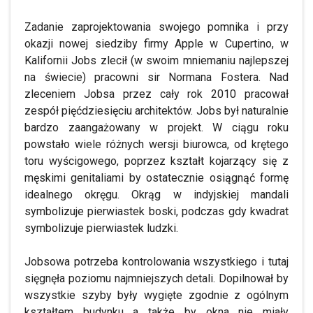
Zadanie zaprojektowania swojego pomnika i przy
okazji nowej siedziby firmy Apple w Cupertino, w
Kalifornii Jobs zlecił (w swoim mniemaniu najlepszej
na świecie) pracowni sir Normana Fostera. Nad
zleceniem Jobsa przez cały rok 2010 pracował
zespół pięćdziesięciu architektów. Jobs był naturalnie
bardzo zaangażowany w projekt. W ciągu roku
powstało wiele różnych wersji biurowca, od krętego
toru wyścigowego, poprzez kształt kojarzący się z
męskimi genitaliami by ostatecznie osiągnąć formę
idealnego okręgu. Okrąg w indyjskiej mandali
symbolizuje pierwiastek boski, podczas gdy kwadrat
symbolizuje pierwiastek ludzki.
Jobsowa potrzeba kontrolowania wszystkiego i tutaj
sięgnęła poziomu najmniejszych detali. Dopilnował by
wszystkie szyby były wygięte zgodnie z ogólnym
kształtem budynku a także by okna nie miały