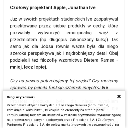
Czołowy projektant Apple, Jonathan Ive
Już w swoich projektach studenckich Ive zaopatrywał
projektowane przez siebie produkty w cechy, które
pozwalały wytworzyć emocjonalną więź z
przedmiotem. (np. długopis zakończony kulką). Tak
samo jak dla Jobsa równie ważna była dla niego
szeroka perspektywa jak i najdrobniejszy detal. Obaj
podzielali też filozofię wzornictwa Dietera Ramsa -
mniej, lecz lepiej.
Czy na pewno potrzebujemy tej części? Czy możemy
sprawić, by pełniła funkcje czterech innych?
J.Ive
Drogi użytkowniku!
Prostota produktu była dla niego wynikiem
Przez dalsze aktywne korzystanie z naszego Serwisu (scrollowanie,
porządkowania zawiłości. Prostota rozumiana nie
zamknięcie komunikatu, kliknięcie na elementy na stronie poza
tylko jako cecha wizualna, nie tylko minimalizm czy
komunikatem) bez zmian ustawień w zakresie prywatności, wyrażasz zgodę
na przetwarzanie danych osobowych przez Pressland S.A. i Zaufanych
brak nadmiaru elementów ale głęboka esencja
Partnerów Pressland S.A. do celów marketingowych , w szczególności na