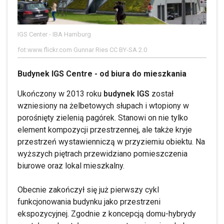
IGS Center - IBA Hamburg
fot:www.flickr.com Gunnar Ries CC BY-SA 2.0
Budynek IGS Centre - od biura do mieszkania
Ukończony w 2013 roku
budynek IGS
został
wzniesiony na żelbetowych słupach i wtopiony w
porośnięty zielenią pagórek. Stanowi on nie tylko
element kompozycji przestrzennej, ale także kryje
przestrzeń wystawienniczą w przyziemiu obiektu. Na
wyższych piętrach przewidziano pomieszczenia
biurowe oraz lokal mieszkalny.
Obecnie zakończył się już pierwszy cykl
funkcjonowania budynku jako przestrzeni
ekspozycyjnej. Zgodnie z koncepcją domu-hybrydy