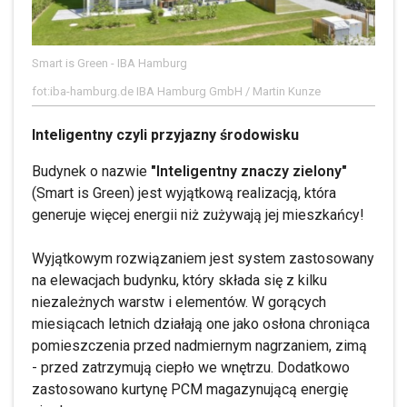
Smart is Green - IBA Hamburg
fot:iba-hamburg.de IBA Hamburg GmbH / Martin Kunze
Inteligentny czyli przyjazny środowisku
Budynek o nazwie
"Inteligentny znaczy zielony"
(Smart is Green) jest wyjątkową realizacją, która
generuje więcej energii niż zużywają jej mieszkańcy!
Wyjątkowym rozwiązaniem jest system zastosowany
na elewacjach budynku, który składa się z kilku
niezależnych warstw i elementów. W gorących
miesiącach letnich działają one jako osłona chroniąca
pomieszczenia przed nadmiernym nagrzaniem, zimą
- przed zatrzymują ciepło we wnętrzu. Dodatkowo
zastosowano kurtynę PCM magazynującą energię