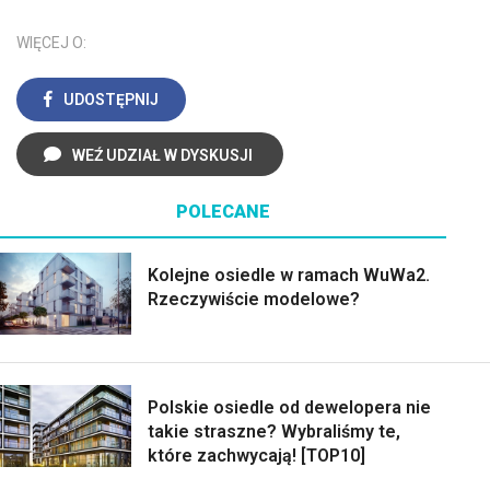
WIĘCEJ O:
UDOSTĘPNIJ
WEŹ UDZIAŁ W DYSKUSJI
POLECANE
Kolejne osiedle w ramach WuWa2.
Rzeczywiście modelowe?
Polskie osiedle od dewelopera nie
takie straszne? Wybraliśmy te,
które zachwycają! [TOP10]