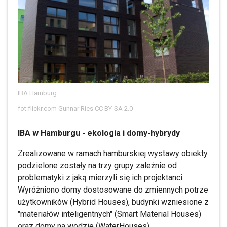
IBA Hamburg
fot:flickr.com Gunnar Ries CC BY-SA 2.0
IBA w Hamburgu - ekologia i domy-hybrydy
Zrealizowane w ramach hamburskiej wystawy obiekty
podzielone zostały na trzy grupy zależnie od
problematyki z jaką mierzyli się ich projektanci.
Wyróżniono domy dostosowane do zmiennych potrze
użytkowników (Hybrid Houses), budynki wzniesione z
"materiałów inteligentnych" (Smart Material Houses)
oraz domy na wodzie (WaterHouses).