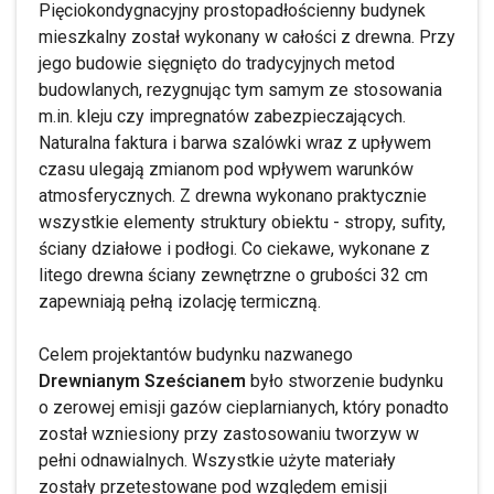
Pięciokondygnacyjny prostopadłościenny budynek
mieszkalny został wykonany w całości z drewna. Przy
jego budowie sięgnięto do tradycyjnych metod
budowlanych, rezygnując tym samym ze stosowania
m.in. kleju czy impregnatów zabezpieczających.
Naturalna faktura i barwa szalówki wraz z upływem
czasu ulegają zmianom pod wpływem warunków
atmosferycznych. Z drewna wykonano praktycznie
wszystkie elementy struktury obiektu - stropy, sufity,
ściany działowe i podłogi. Co ciekawe, wykonane z
litego drewna ściany zewnętrzne o grubości 32 cm
zapewniają pełną izolację termiczną.
Celem projektantów budynku nazwanego
Drewnianym Sześcianem
było stworzenie budynku
o zerowej emisji gazów cieplarnianych, który ponadto
został wzniesiony przy zastosowaniu tworzyw w
pełni odnawialnych. Wszystkie użyte materiały
zostały przetestowane pod względem emisji