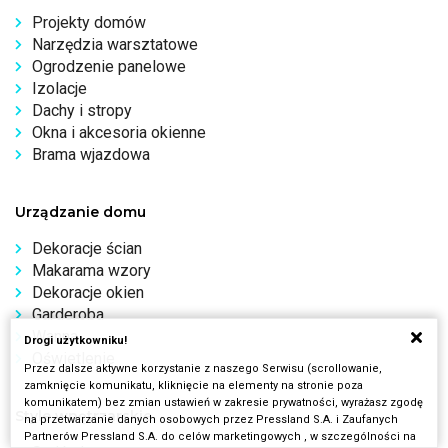
Projekty domów
Narzędzia warsztatowe
Ogrodzenie panelowe
Izolacje
Dachy i stropy
Okna i akcesoria okienne
Brama wjazdowa
Urządzanie domu
Dekoracje ścian
Makarama wzory
Dekoracje okien
Garderoba
Wanna
Drogi użytkowniku!
Oświetlenie
Przez dalsze aktywne korzystanie z naszego Serwisu (scrollowanie,
zamknięcie komunikatu, kliknięcie na elementy na stronie poza
komunikatem) bez zmian ustawień w zakresie prywatności, wyrażasz zgodę
Style wnętrzarskie
na przetwarzanie danych osobowych przez Pressland S.A. i Zaufanych
Partnerów Pressland S.A. do celów marketingowych , w szczególności na