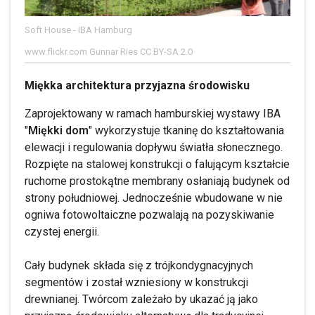
Soft House - IBA Hamburg
www.flickr.com Gunnar Ries CC BY-SA 2.0
Miękka architektura przyjazna środowisku
Zaprojektowany w ramach hamburskiej wystawy IBA
"
Miękki dom
" wykorzystuje tkaninę do kształtowania
elewacji i regulowania dopływu światła słonecznego.
Rozpięte na stalowej konstrukcji o falującym kształcie
ruchome prostokątne membrany osłaniają budynek od
strony południowej. Jednocześnie wbudowane w nie
ogniwa fotowoltaiczne pozwalają na pozyskiwanie
czystej energii.
Cały budynek składa się z trójkondygnacyjnych
segmentów i został wzniesiony w konstrukcji
drewnianej. Twórcom zależało by ukazać ją jako