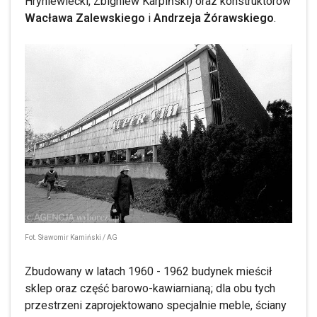
Hryniewiecki, Zbigniew Karpiński) oraz konstruktorów
Wacława Zalewskiego
i
Andrzeja Żórawskiego
.
Fot. Sławomir Kamiński / AG
Zbudowany w latach 1960 - 1962 budynek mieścił
sklep oraz część barowo-kawiarnianą; dla obu tych
przestrzeni zaprojektowano specjalnie meble, ściany