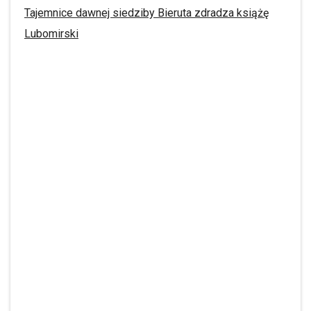
Tajemnice dawnej siedziby Bieruta zdradza książę
Lubomirski