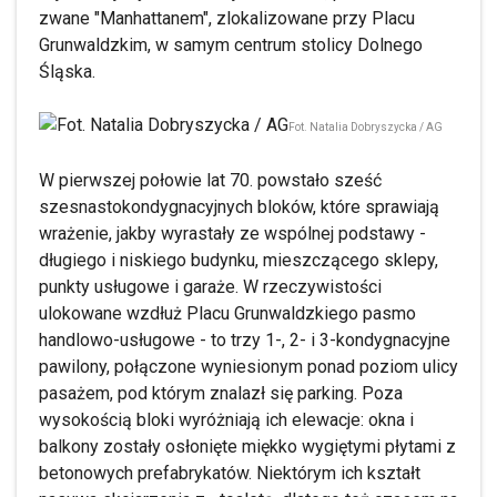
zwane "Manhattanem", zlokalizowane przy Placu
Grunwaldzkim, w samym centrum stolicy Dolnego
Śląska.
Fot. Natalia Dobryszycka / AG
W pierwszej połowie lat 70. powstało sześć
szesnastokondygnacyjnych bloków, które sprawiają
wrażenie, jakby wyrastały ze wspólnej podstawy -
długiego i niskiego budynku, mieszczącego sklepy,
punkty usługowe i garaże. W rzeczywistości
ulokowane wzdłuż Placu Grunwaldzkiego pasmo
handlowo-usługowe - to trzy 1-, 2- i 3-kondygnacyjne
pawilony, połączone wyniesionym ponad poziom ulicy
pasażem, pod którym znalazł się parking. Poza
wysokością bloki wyróżniają ich elewacje: okna i
balkony zostały osłonięte miękko wygiętymi płytami z
betonowych prefabrykatów. Niektórym ich kształt