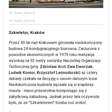
fot. Beata Zawrzel
fot. Beata Zawrzel
Szkieletor, Kraków
Przez 40 lat nad Krakowem górowała niedokończona
budowa 24-kondygnacyjnego biurowca. Zarzucona z
powodów ekonomicznych w 1979 roku realizacja
wysokiej na 92 metry siedziby Naczelnej Organizacji
Technicznej (proj.
Zdzisław Arct
,
Ewa Dworzak
,
Ludwik Konior
,
Krzysztof Leśnodorski
) aż cztery
dekady czekała na decyzję o swoim dalszym losie.
Niedokończona budowla wpisała się w krajobraz
miasta - nieco przewrotnie komponując się z
zabytkową zabudową. Jednak przez lata oczywiste
było, że ze "Szkieletorem" trzeba coś zrobić.