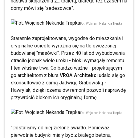
nasuwa skojarzenia z... toaletą, dlatego też czasem na
domy mówi się "sedesowce".
Fot. Wojciech Nekanda Trepka
Starannie zaprojektowane, wygodne do mieszkania i
oryginalne osiedle wyróżnia się na tle ówczesnej
budowlanej "masówki". Przez 40 lat od wybudowania
straciło jednak wiele uroku - bloki wymagały remontu.
I ten właśnie trwa. Co bardzo ważne - projektującym
go architektom z biura
VROA Architekci
udało się go
skonsultować z samą Jadwigą Grabowską -
Hawrylak, dzięki czemu ów remont pozwoli naprawdę
przywrócić blokom ich oryginalną formę.
Fot. Wojciech Nekanda Trepka
"Dostaliśmy od niej zielone światło. Ponieważ
pierwotnie budynki miały być z białego betonu,