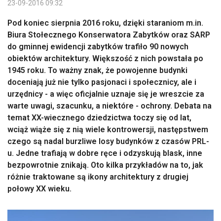
23-09-2016 09:32
Pod koniec sierpnia 2016 roku, dzięki staraniom m.in.
Biura Stołecznego Konserwatora Zabytków oraz SARP
do gminnej ewidencji zabytków trafiło 90 nowych
obiektów architektury. Większość z nich powstała po
1945 roku. To ważny znak, że powojenne budynki
doceniają już nie tylko pasjonaci i społecznicy, ale i
urzędnicy - a więc oficjalnie uznaje się je wreszcie za
warte uwagi, szacunku, a niektóre - ochrony. Debata na
temat XX-wiecznego dziedzictwa toczy się od lat,
wciąż wiąże się z nią wiele kontrowersji, następstwem
czego są nadal burzliwe losy budynków z czasów PRL-
u. Jedne trafiają w dobre ręce i odzyskują blask, inne
bezpowrotnie znikają. Oto kilka przykładów na to, jak
różnie traktowane są ikony architektury z drugiej
połowy XX wieku.