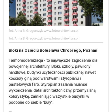
fot. Anna B. Gregorczyk www.fotoarchitektura.pl
fot. Anna B. Gregorczyk www.fotoarchitektura.pl
Bloki na Osiedlu Bolesława Chrobrego, Poznań
Termomodernizacja - to największe zagrożenie dla
powojennej architektury. Bloki, szkoły, pawilony
handlowe, budynki użyteczności publicznej, nawet
kościoły giną pod warstwami styropianu i
pastelowych farb. Styropian zasłania niuanse
wykończenia, detal architektoniczny, przemyślaną
kolorystykę, zamieniając wszystkie budynki w
podobne do siebie "buły".