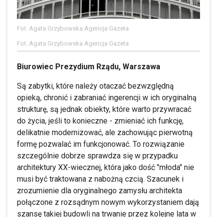
Fot. Agata Grzybowska Agencja Gazeta
Fot. Agata Grzybowska Agencja Gazeta
Biurowiec Prezydium Rządu, Warszawa
Są zabytki, które należy otaczać bezwzględną
opieką, chronić i zabraniać ingerencji w ich oryginalną
strukturę, są jednak obiekty, które warto przywracać
do życia, jeśli to konieczne - zmieniać ich funkcję,
delikatnie modernizować, ale zachowując pierwotną
formę pozwalać im funkcjonować. To rozwiązanie
szczególnie dobrze sprawdza się w przypadku
architektury XX-wiecznej, która jako dość "młoda" nie
musi być traktowana z nabożną czcią. Szacunek i
zrozumienie dla oryginalnego zamysłu architekta
połączone z rozsądnym nowym wykorzystaniem dają
szansę takiej budowli na trwanie przez kolejne lata w