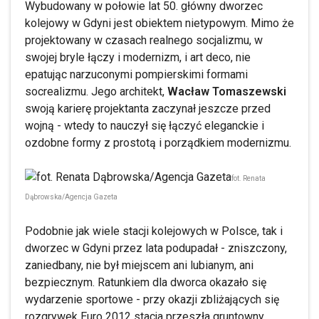
Wybudowany w połowie lat 50. główny dworzec
kolejowy w Gdyni jest obiektem nietypowym. Mimo że
projektowany w czasach realnego socjalizmu, w
swojej bryle łączy i modernizm, i art deco, nie
epatując narzuconymi pompierskimi formami
socrealizmu. Jego architekt,
Wacław Tomaszewski
swoją karierę projektanta zaczynał jeszcze przed
wojną - wtedy to nauczył się łączyć eleganckie i
ozdobne formy z prostotą i porządkiem modernizmu.
fot. Renata
Dąbrowska/Agencja Gazeta
Podobnie jak wiele stacji kolejowych w Polsce, tak i
dworzec w Gdyni przez lata podupadał - zniszczony,
zaniedbany, nie był miejscem ani lubianym, ani
bezpiecznym. Ratunkiem dla dworca okazało się
wydarzenie sportowe - przy okazji zbliżających się
rozgrywek Euro 2012 stacja przeszła gruntowny