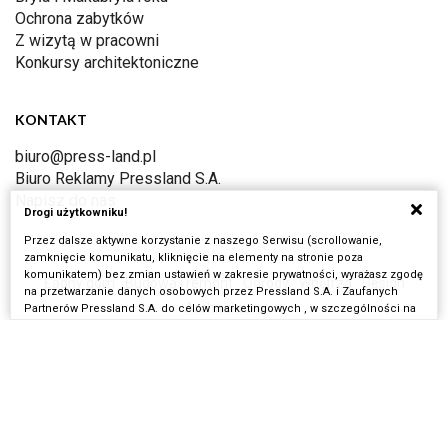
Ochrona zabytków
Z wizytą w pracowni
Konkursy architektoniczne
KONTAKT
biuro@press-land.pl
Biuro Reklamy Pressland S.A.
Napisz do nas
Drogi użytkowniku!
Przez dalsze aktywne korzystanie z naszego Serwisu (scrollowanie,
zamknięcie komunikatu, kliknięcie na elementy na stronie poza
komunikatem) bez zmian ustawień w zakresie prywatności, wyrażasz zgodę
Ładny dom
Budowa i remont
Ogrody
Wnętrza
Design
na przetwarzanie danych osobowych przez Pressland S.A. i Zaufanych
Architektura
Partnerów Pressland S.A. do celów marketingowych , w szczególności na
potrzeby wyświetlania reklam dopasowanych do Twoich zainteresowań i
preferencji w serwisach Pressland S.A. i w Internecie. Pamiętaj, że
Facebook
wyrażenie zgody jest dobrowolne a wyrażoną zgodę możesz w każdej chwili
cofnąć.
Chcemy, aby korzystanie z naszego Serwisu było dla Ciebie komfortowe. W
Copyright © Pressland SA
tym celu staramy się dopasować dostępne w Serwisie treści do Twoich
zainteresowań i preferencji. Jest to możliwe dzięki przechowywaniu w