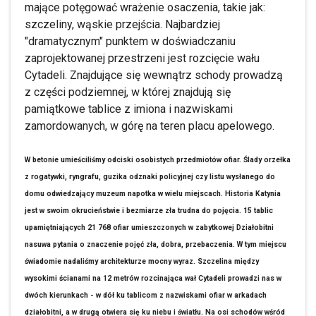
mające potęgować wrażenie osaczenia, takie jak:
szczeliny, wąskie przejścia. Najbardziej
"dramatycznym" punktem w doświadczaniu
zaprojektowanej przestrzeni jest rozcięcie wału
Cytadeli. Znajdujące się wewnątrz schody prowadzą
z części podziemnej, w której znajdują się
pamiątkowe tablice z imiona i nazwiskami
zamordowanych, w górę na teren placu apelowego.
W betonie umieściliśmy odciski osobistych przedmiotów ofiar. Ślady orzełka
z rogatywki, ryngrafu, guzika odznaki policyjnej czy listu wysłanego do
domu odwiedzający muzeum napotka w wielu miejscach. Historia Katynia
jest w swoim okrucieństwie i bezmiarze zła trudna do pojęcia. 15 tablic
upamiętniających 21 768 ofiar umieszczonych w zabytkowej Działobitni
nasuwa pytania o znaczenie pojęć zła, dobra, przebaczenia. W tym miejscu
świadomie nadaliśmy architekturze mocny wyraz. Szczelina między
wysokimi ścianami na 12 metrów rozcinająca wał Cytadeli prowadzi nas w
dwóch kierunkach - w dół ku tablicom z nazwiskami ofiar w arkadach
działobitni, a w drugą otwiera się ku niebu i światłu. Na osi schodów wśród