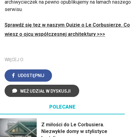
archiwycieczek na pewno opublikujemy na łamach naszego
serwisu.
Sprawdź się tez w naszym Quizie o Le Corbusierze. Co
wiesz o ojcu współczesnej architektury >>>
WIĘCEJ O:
UDOSTĘPNIJ
WEŹ UDZIAŁ W DYSKUSJI
POLECANE
Z miłości do Le Corbusiera.
Niezwykłe domy w stylistyce