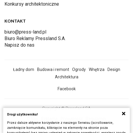
Konkursy architektoniczne
KONTAKT
biuro@press-land.pl
Biuro Reklamy Pressland S.A.
Napisz do nas
Ładny dom
Budowa i remont
Ogrody
Wnętrza
Design
Architektura
Facebook
Copyright © Pressland SA
Drogi użytkowniku!
O Nas
Reklama
Prywatność
Regulamin
Przez dalsze aktywne korzystanie z naszego Serwisu (scrollowanie,
Wszystkie artykuły
zamknięcie komunikatu, kliknięcie na elementy na stronie poza
komunikatem) bez zmian ustawień w zakresie prywatności, wyrażasz zgodę