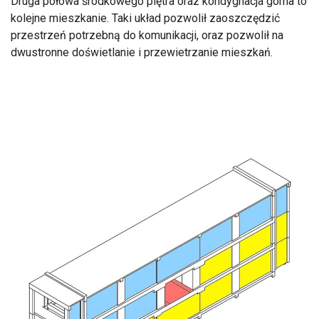
Druga połowa środkowego piętra oraz kondygnacja górna to
kolejne mieszkanie. Taki układ pozwolił zaoszczędzić
przestrzeń potrzebną do komunikacji, oraz pozwolił na
dwustronne doświetlanie i przewietrzanie mieszkań.