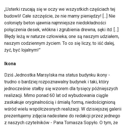
Usterki rzucają się w oczy we wszystkich częściach tej
budowli! Całe szczęście, że nie mamy pieniędzy! [...] Nie
osłonięty beton ujawnia najmniejsze niedokładności
połączenia desek, włókna i zgrubienia drewna, sęki itd. [...]
Błędy leżą w naturze człowieka; one są naszym udziałem,
naszym codziennym życiem. To co się liczy, to iść dalej,
żyć, być lojalnym!
Ikona
Dziś Jednostka Marsylska ma status budynku ikony -
trudno o bardziej rozpoznawalny budynek i taki, który
jednocześnie stałby się wzorem dla tysięcy późniejszych
realizacji. Mimo ponad 60 lat od wybudowania ciągle
zaskakuje oryginalnością i śmiałą formą, niedoścignioną
wśród wielu współczesnych realizacji. W dzisiejszej galerii
prezentujemy zdjęcia nadesłane do redakcji przez jednego
z naszych czytelników - Pana Tomasza Sopyło. O tym, że