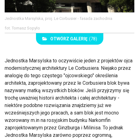
Jednostka Marsylska, proj. Le Corbusier - fasada zachodnia
fot. Tomasz Sopyło
OTWÓRZ GALERIĘ
(78)
Jednostka Marsylska to oczywiście jeden z projektów ojca
modernistycznej architektury Le Corbusiera. Niejako przez
analogię do tego częstego "ojcowskiego" określenia
architekta, zaprojektowany przez le Corbusiera blok bywa
nazywany matką wszystkich bloków. Jeśli przyjrzymy się
trochę uważniej historii architekta i całej architektury -
niektóre podobne rozwiązania znajdziemy już we
wcześniejszych jego pracach, a sam blok jest mocno
wzorowany m.in na rosyjskim budynku Narkomfin
zaprojektowanym przez Ginzburga i Milinisa. To jednak
Jednostka Marsylska zarówno poprzez ogromną,