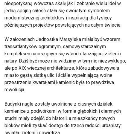
niespotykaną wówczas skalę jak i zebranie wielu idei w
jedną spójną całość stała się swoistym symbolem
modernistycznej architektury i inspiracją dla tysięcy
późniejszych projektów powstających na całym świecie.
W założeniach Jednostka Marsylska miała być wzorem
transatlantyków ogromnym, samowystarczalnym
kompleksem unoszącym się wśród otaczającej zieleni i
natury. Dziś być może nie widzimy w tym nic niezwykłego,
ale po XIX wiecznej architekturze, która zabudowywała
miasto gęstą siatką ulic i ściśle wypełniającą wolne
przestrzenie kwartałami kamienic była to prawdziwa
rewolucja.
Budynki nagle zostały uwolnione z ciasnych działek.
kamienice z podwórkami w formie głębokich i ciemnych
studni miały odejść do historii, a mieszkańcy nowych
bloków mieli zyskać dostęp do trzech radości urbanisty:
światła, zieleni i powietrza.