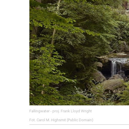
Fallingwater - proj. Frank Lloyd Wright
Fot. Carol M. Highsmit (Public Domain)