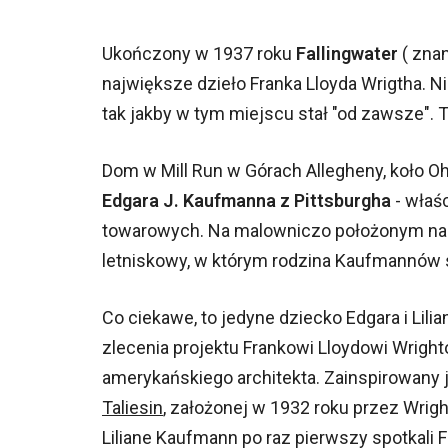
Ukończony w 1937 roku
Fallingwater
( zna
największe dzieło Franka Lloyda Wrigtha. 
tak jakby w tym miejscu stał "od zawsze". T
Dom w Mill Run w Górach Allegheny, koło Oh
Edgara J. Kaufmanna z Pittsburgha
- właś
towarowych. Na malowniczo położonym na
letniskowy, w którym rodzina Kaufmannów 
Co ciekawe, to jedyne dziecko Edgara i Lili
zlecenia projektu Frankowi Lloydowi Wright
amerykańskiego architekta. Zainspirowany 
Taliesin
, założonej w 1932 roku przez Wright
Liliane Kaufmann po raz pierwszy spotkali F