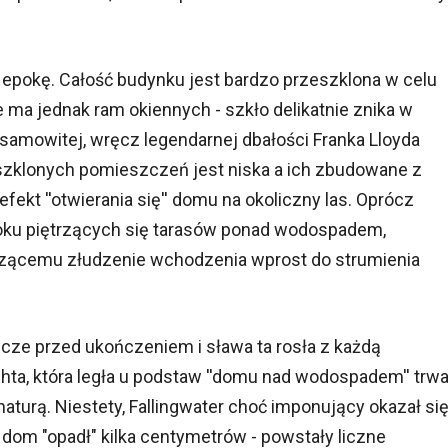
 epokę. Całość budynku jest bardzo przeszklona w celu
e ma jednak ram okiennych - szkło delikatnie znika w
samowitej, wręcz legendarnej dbałości Franka Lloyda
eszklonych pomieszczeń jest niska a ich zbudowane z
efekt ''otwierania się'' domu na okoliczny las. Oprócz
oku piętrzących się tarasów ponad wodospadem,
odzącemu złudzenie wchodzenia wprost do strumienia
zcze przed ukończeniem i sława ta rosła z każdą
hta, która legła u podstaw ''domu nad wodospadem'' trw
aturą. Niestety, Fallingwater choć imponujący okazał si
dom "opadł" kilka centymetrów - powstały liczne