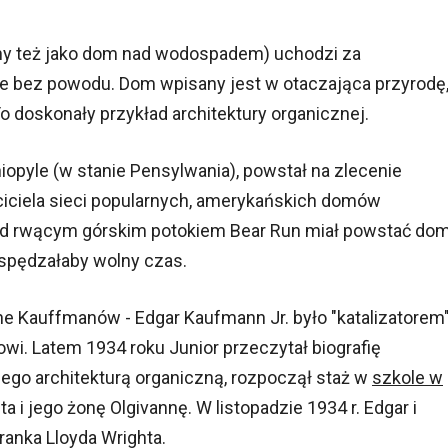
ny też jako dom nad wodospadem) uchodzi za
Nie bez powodu. Dom wpisany jest w otaczająca przyrodę
o doskonały przykład architektury organicznej.
iopyle (w stanie Pensylwania), powstał na zlecenie
ciciela sieci popularnych, amerykańskich domów
d rwącym górskim potokiem Bear Run miał powstać do
spędzałaby wolny czas.
ane Kauffmanów - Edgar Kaufmann Jr. było "katalizatorem
owi. Latem 1934 roku Junior przeczytał biografię
jego architekturą organiczną, rozpoczął staż w
szkole w
a i jego żonę Olgivannę. W listopadzie 1934 r. Edgar i
ranka Lloyda Wrighta.