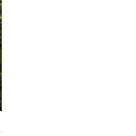
Trasa Kaszubska zmienia komunikację
regionu. Droga ekspresowa S6 to jedna z
najważniejszych inwestycji
infrastrukturalnych Pomorza
Atomium w Brukseli. Miało zostać
rozebrane a stało się symbolem miasta
[IKONY ARCHITEKTURY]
Sztuka wkracza do Sudei. Wrocławska
inwestycja z muralem i instalacją
artystyczną
Płyty wielkoformatowe wokół domu – jaki
dają efekt?