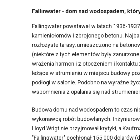
Fallinwater - dom nad wodospadem, któr
Fallingwater powstawał w latach 1936-1937
kamieniołomów i zbrojonego betonu. Najbar
rozłożyste tarasy, umieszczono na beton
(niektóre z tych elementów były zanurzone
wrażenia harmonii z otoczeniem i kontaktu 
leżące w strumieniu w miejscu budowy pozo
podłogi w salonie. Podobno na wyraźne życz
wspomnienia z opalania się nad strumieniem
Budowa domu nad wodospadem to czas nie
wykonawcą robót budowlanych. Inżynierowie
Lloyd Wrigt nie przyjmował krytyki, a Kauf
"Fallingwater" pochłonął 155 000 dolarów 