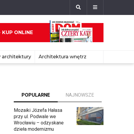
- KUP ONLINE
 architektury
Architektura wnętrz
POPULARNE
NAJNOWSZE
Mozaiki Józefa Hałasa
przy ul. Podwale we
Wrocławiu – odzyskane
dzieła modernizmu