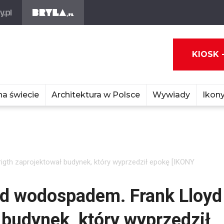
KIOSK 
na świecie
Architektura w Polsce
Wywiady
Ikony
igth zaprojektował budynek, który wyprzedził epokę [IKONY
ad wodospadem. Frank Lloyd
 budynek, który wyprzedził