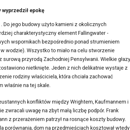
y wyprzedził epokę
 . Do jego budowy użyto kamieni z okolicznych
dziej charakterystyczny element Fallingwater -
owych wspornikach bezpośrednio ponad strumieniem
 w wodzie). Wszystko to miało na celu stworzenie
z surową przyrodą Zachodniej Pensylwanii. Wielkie głaz
stawiono nietknięte. Jeden z nich delikatnie wystaje z
enie rodziny właściciela, która chciała zachować
 właśnie na tej skale.
ustannych konfliktów między Wrightem, Kaufmannem i
 zwracali uwagę na zbyt małą liczbę podpór. Frank
mann z przerażeniem patrzył na rosnące koszty budowy.
(dla porównania, dom na przedmieściach kosztował wtedy