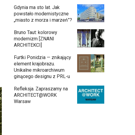
Gdynia ma sto lat. Jak
powstało modernistyczne
„miasto z morza i marzeń”?
Bruno Taut: kolorowy
modernizm [ZNANI
ARCHITEKCI]
Furtki Ponidzia — znikający
element krajobrazu.
Unikalne mikroarchiwum
ginącego designu z PRL-u
Refleksja. Zapraszamy na
ARCHITECT@WORK
Warsaw
Inwestycja Cystersów 19 w Krakowie
gotowa. Nowoczesna architektura i 182
lokale na Grzegórzkach