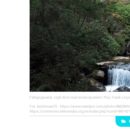
Falligngwater, czyli dom nad wodospadem. Proj. Frank Lloy
Fot. lachrimae72 - https://www.needpix.com/photo/882899/ho
https://commons.wikimedia.org/w/index.php?curid=88743