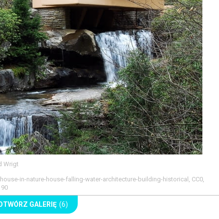
d Wrigt
use-in-nature-house-falling-water-architecture-building-historical, CC0,
190
OTWÓRZ GALERIĘ
(6)