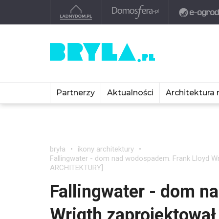
Partnerzy
Aktualności
Architektura 
bryła
ikony architektury
Fallingwater - dom nad wodospadem. Frank Lloyd Wr
ARCHITEKTURY]
Fallingwater - dom n
Wrigth zaprojektował