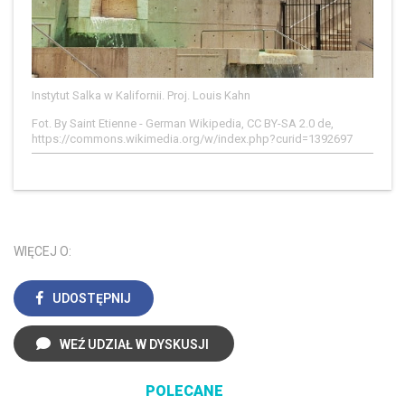
Instytut Salka w Kalifornii. Proj. Louis Kahn
Fot. By Saint Etienne - German Wikipedia, CC BY-SA 2.0 de,
https://commons.wikimedia.org/w/index.php?curid=1392697
WIĘCEJ O:
UDOSTĘPNIJ
WEŹ UDZIAŁ W DYSKUSJI
POLECANE