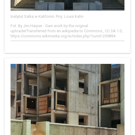
Instytut Salka w Kalifornii. Proj. Louis Kahn
Fot. By Jim Harper - Own work by the original
uploaderTransferred from en.wikipedia to Commons., CC SA 1.0,
https://commons.wikimedia.org/w/index.php?curid=209894