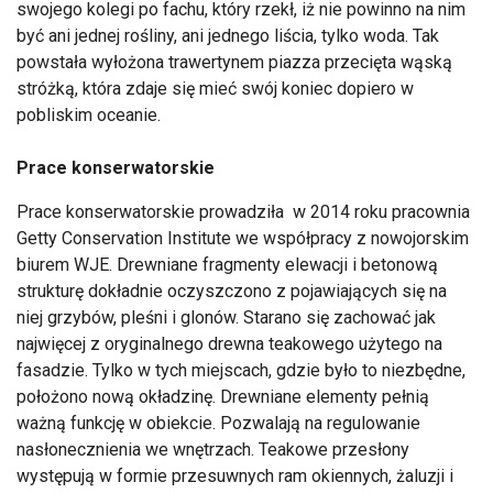
swojego kolegi po fachu, który rzekł, iż nie powinno na nim
być ani jednej rośliny, ani jednego liścia, tylko woda. Tak
powstała wyłożona trawertynem piazza przecięta wąską
stróżką, która zdaje się mieć swój koniec dopiero w
pobliskim oceanie.
Prace konserwatorskie
Prace konserwatorskie prowadziła w 2014 roku pracownia
Getty Conservation Institute we współpracy z nowojorskim
biurem WJE. Drewniane fragmenty elewacji i betonową
strukturę dokładnie oczyszczono z pojawiających się na
niej grzybów, pleśni i glonów. Starano się zachować jak
najwięcej z oryginalnego drewna teakowego użytego na
fasadzie. Tylko w tych miejscach, gdzie było to niezbędne,
położono nową okładzinę. Drewniane elementy pełnią
ważną funkcję w obiekcie. Pozwalają na regulowanie
nasłonecznienia we wnętrzach. Teakowe przesłony
występują w formie przesuwnych ram okiennych, żaluzji i