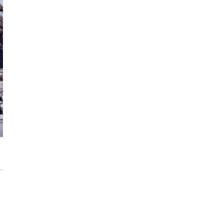
Inwestycja Cystersów 19 w Krakowie
gotowa. Nowoczesna architektura i 182
lokale na Grzegórzkach
Trasa Kaszubska zmienia komunikację
regionu. Droga ekspresowa S6 to jedna z
najważniejszych inwestycji
infrastrukturalnych Pomorza
Atomium w Brukseli. Miało zostać
rozebrane a stało się symbolem miasta
[IKONY ARCHITEKTURY]
Sztuka wkracza do Sudei. Wrocławska
inwestycja z muralem i instalacją
artystyczną