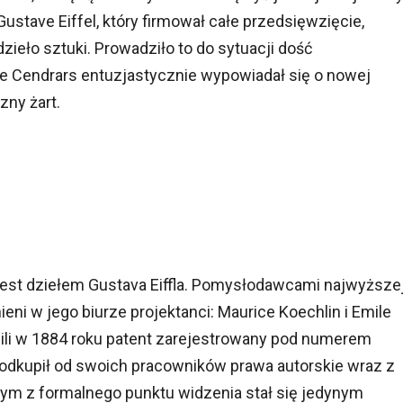
Gustave Eiffel, który firmował całe przedsięwzięcie,
 dzieło sztuki. Prowadziło to do sytuacji dość
e Cendrars entuzjastycznie wypowiadał się o nowej
zny żart.
ie jest dziełem Gustava Eiffla. Pomysłodawcami najwyższe
eni w jego biurze projektanci: Maurice Koechlin i Emile
li w 1884 roku patent zarejestrowany pod numerem
odkupił od swoich pracowników prawa autorskie wraz z
ym z formalnego punktu widzenia stał się jedynym