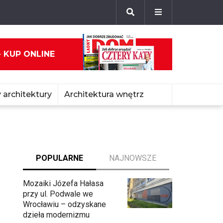
- KUP ONLINE
 architektury
Architektura wnętrz
POPULARNE
NAJNOWSZE
Mozaiki Józefa Hałasa
przy ul. Podwale we
Wrocławiu – odzyskane
dzieła modernizmu