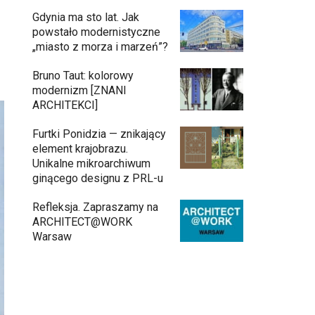
Gdynia ma sto lat. Jak
powstało modernistyczne
„miasto z morza i marzeń”?
Bruno Taut: kolorowy
modernizm [ZNANI
ARCHITEKCI]
Furtki Ponidzia — znikający
element krajobrazu.
Unikalne mikroarchiwum
ginącego designu z PRL-u
Refleksja. Zapraszamy na
ARCHITECT@WORK
Warsaw
Gdynia oczami "Kacha". Wystawa
11:26
Kazimierza Ostrowskiego w
Muzeum Miasta Gdyni