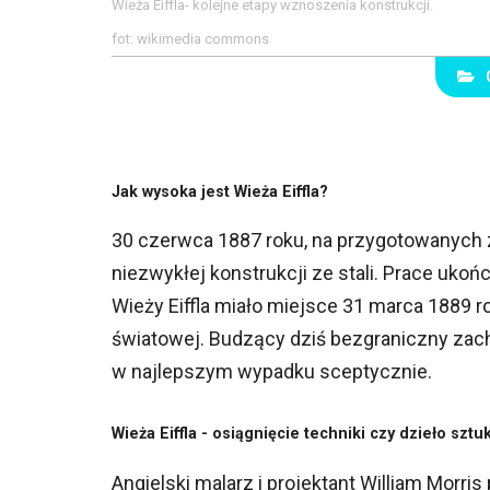
Wieża Eiffla- kolejne etapy wznoszenia konstrukcji.
fot: wikimedia commons
Jak wysoka jest Wieża Eiffla?
30 czerwca 1887 roku, na przygotowanyc
niezwykłej konstrukcji ze stali. Prace uko
Wieży Eiffla miało miejsce 31 marca 1889
światowej. Budzący dziś bezgraniczny za
w najlepszym wypadku sceptycznie.
Wieża Eiffla - osiągnięcie techniki czy dzieło sztu
Angielski malarz i projektant William Morris 