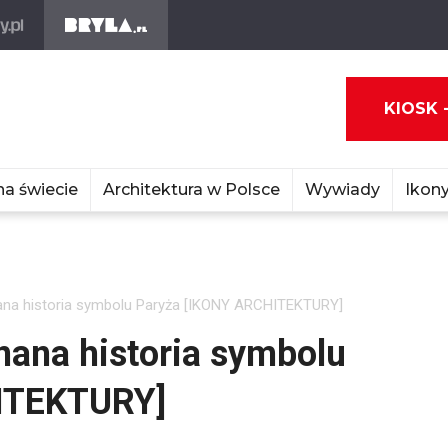
KIOSK 
na świecie
Architektura w Polsce
Wywiady
Ikony
znana historia symbolu Paryża [IKONY ARCHITEKTURY]
znana historia symbolu
ITEKTURY]