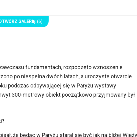
OTWÓRZ GALERIĘ
(6)
h zawczasu fundamentach, rozpoczęto wznoszenie
ńczono po niespełna dwóch latach, a uroczyste otwarcie
 roku podczas odbywającej się w Paryżu wystawy
chwyt 300-metrowy obiekt początkowo przyjmowany był
ki?
pisał, że będąc w Paryżu starał się być jak najbliżej Wież