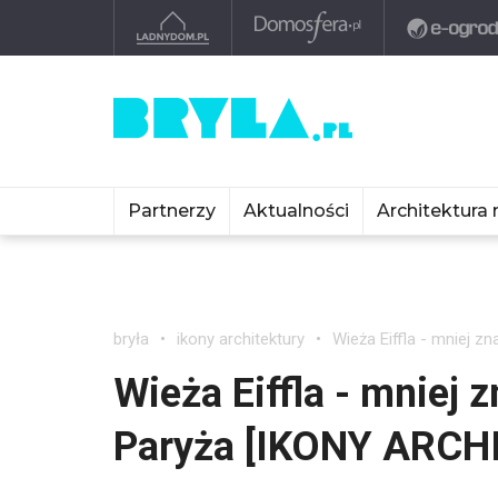
Partnerzy
Aktualności
Architektura 
bryła
ikony architektury
Wieża Eiffla - mniej 
Wieża Eiffla - mniej 
Paryża [IKONY ARCH