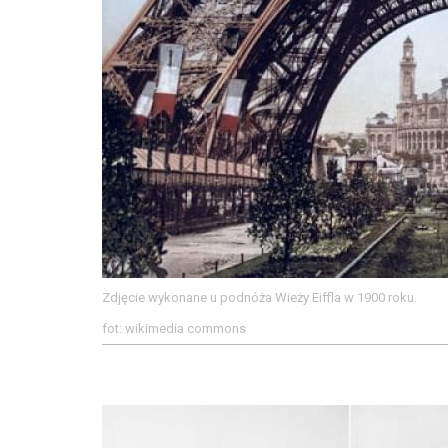
Zdjęcie wykonane u podnóża Wieży Eiffla w 1900 roku.
fot: wikimedia commons