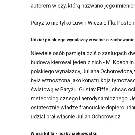
autorem wieży, którą nazwano jego imienie
Paryż to nie tylko Luwr i Wieża Eiffla. Post
Udział polskiego wynalazcy w walce o zachowanie 
Niewiele osób pamięta dziś o zasługach dwó
budową kierował jeden z nich - M. Koechlin
polskiego wynalazcy, Juliana Ochorowicza, 
była wznoszona jako konstrukcja tymczas
światową w Paryżu. Gustav Eiffel, chcąc och
meteorologicznego i aerodynamicznego. Jed
ostatecznie władze francuskie dopiero uda
udział brał właśnie Julian Ochorowicz.
Wieża Eiffla - liczby ciekawostki: