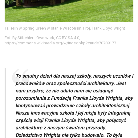
Taliesin w Spring Green w stanie Wisconsin. Proj. Frank Lloyd Wright
Fot. By Stilfehler - Own work, CC BY-SA 4.0,
https://commons.wikimedia.org/w/index.php?curid=70789177
To smutny dzień dla naszej szkoły, naszych uczniów i
pracowników oraz społeczności architektury. Jest
nam przykro, że nie udało nam się osiągnąć
porozumienia z Fundacją Franka Lloyda Wrighta, aby
kontynuować prowadzenie szkoły architektonicznej.
Nasza innowacyjna szkoła i jej misja były integralną
częścią wizji Franka Lloyda Wrighta, aby połączyć
architekturę z naszym światem przyrody.
Dziedzictwo Wrighta nie tylko budowało. To była