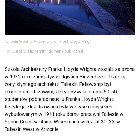
Taliesin West w Arizonie; proj. Frank Lloyd Wrigt
Fot. Carol M. Highsmith [domena publiczna]
Szkoła Architektury Franka Lloyda Wrighta została założona
w 1932 roku z inicjatywy Olgivann Hinzenberg - trzeciej
żony słynnego architekta. Taliesin Fellowship był
programem stażowym, który pozwalał grupie 50-60
studentów pobierać nauki u Franka Lloyda Wrighta.
Instytucja zlokalizowana była w dwóch miejscach -
wybudowanym w 1911 roku domu-pracowni Taliesin w
Spring Green w stanie Wisconsin i willi z lat 30. XX w.
Taliesin West w Arizonie.