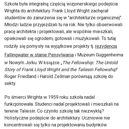
Szkoła była integralną częścią wizjonerskiego podejścia
Wrighta do architektury. Frank Lloyd Wright zachęcał
studentów do zanurzenia się w "architekturze organicznej".
Młodzi ludzie przyjeżdżali tu na rok. Nie tylko obserwowali
pracę architekta i projektowali, ale wspólnie mieszkali,
opiekowali się ogrodem, gotowali i muzykowali. To tutaj
rodziły się pomysły na wyjątkowe projekty tj.
rezydencja
Fallingwater w stanie Pensylwania
i Muzeum Guggenheima
w Nowym Jorku. W książce „
The Fellowship: The Untold
Story of Frank Lloyd Wright and the Taliesin Fellowship
"
Roger Friedland i Harold Zellman porównują szkołę do
sekty.
Po śmierci Wrighta w 1959 roku szkoła nadal
funkcjonowała. Studenci nadal projektowali i mieszkali na
terenie Taliesin. Co czyniło szkołę tak niezwykłą?
Holistyczne podejście do architektury. Uczniowie nie
koncentrowali się tylko na projektowaniu budynków.