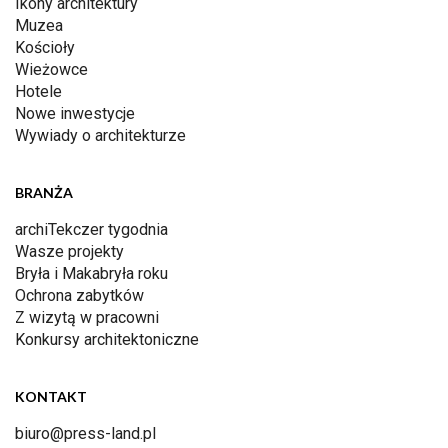
Ikony architektury
Muzea
Kościoły
Wieżowce
Hotele
Nowe inwestycje
Wywiady o architekturze
BRANŻA
archiTekczer tygodnia
Wasze projekty
Bryła i Makabryła roku
Ochrona zabytków
Z wizytą w pracowni
Konkursy architektoniczne
KONTAKT
biuro@press-land.pl