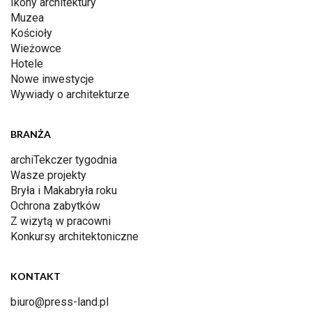
Ikony architektury
Muzea
Kościoły
Wieżowce
Hotele
Nowe inwestycje
Wywiady o architekturze
BRANŻA
archiTekczer tygodnia
Wasze projekty
Bryła i Makabryła roku
Ochrona zabytków
Z wizytą w pracowni
Konkursy architektoniczne
KONTAKT
biuro@press-land.pl