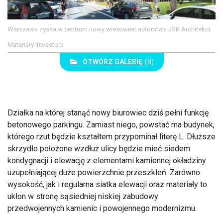
Warszawa zyska w centrum nowy wieżowiec autorstwa JSK Architekci
Materiały inwestora
OTWÓRZ GALERIĘ
(8)
Działka na której stanąć nowy biurowiec dziś pełni funkcję
betonowego parkingu. Zamiast niego, powstać ma budynek,
którego rzut będzie kształtem przypominał literę L. Dłuższe
skrzydło położone wzdłuż ulicy będzie mieć siedem
kondygnacji i elewację z elementami kamiennej okładziny
uzupełniającej duże powierzchnie przeszkleń. Zarówno
wysokość, jak i regularna siatka elewacji oraz materiały to
ukłon w stronę sąsiedniej niskiej zabudowy
przedwojennych kamienic i powojennego modernizmu.