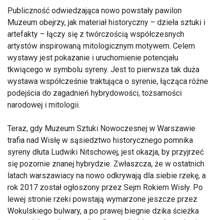
Publiczność odwiedzająca nowo powstały pawilon
Muzeum obejrzy, jak materiał historyczny – dzieła sztuki i
artefakty – łączy się z twórczością współczesnych
artystów inspirowaną mitologicznym motywem. Celem
wystawy jest pokazanie i uruchomienie potencjału
tkwiącego w symbolu syreny. Jest to pierwsza tak duża
wystawa współcześnie traktująca o syrenie, łącząca różne
podejścia do zagadnień hybrydowości, tożsamości
narodowej i mitologii.
Teraz, gdy Muzeum Sztuki Nowoczesnej w Warszawie
trafia nad Wisłę w sąsiedztwo historycznego pomnika
syreny dłuta Ludwiki Nitschowej, jest okazja, by przyjrzeć
się pozornie znanej hybrydzie. Zwłaszcza, że w ostatnich
latach warszawiacy na nowo odkrywają dla siebie rzekę, a
rok 2017 został ogłoszony przez Sejm Rokiem Wisły. Po
lewej stronie rzeki powstają wymarzone jeszcze przez
Wokulskiego bulwary, a po prawej biegnie dzika ścieżka