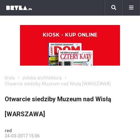
KIOSK - KUP ONLINE
bryła
polska architektura
Otwarcie siedziby Muzeum nad Wisłą [WARSZAWA]
Otwarcie siedziby Muzeum nad Wisłą
[WARSZAWA]
red
24-03-2017 15:06