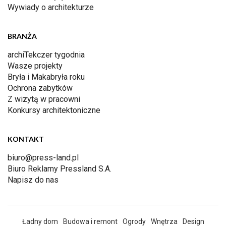
Wywiady o architekturze
BRANŻA
archiTekczer tygodnia
Wasze projekty
Bryła i Makabryła roku
Ochrona zabytków
Z wizytą w pracowni
Konkursy architektoniczne
KONTAKT
biuro@press-land.pl
Biuro Reklamy Pressland S.A.
Napisz do nas
Ładny dom
Budowa i remont
Ogrody
Wnętrza
Design