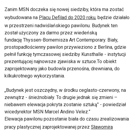
Zanim MSN doczeka się nowej siedziby, która ma zostać
wybudowana na
Placu Defilad do 2020 roku
, będzie działało
w przestrzeni nadwiślańskiego pawilonu. Budynek ten
został użyczony za darmo przez wiedeńską
fundację Thyssen-Bornemisza Art Contemporary. Biały,
prostopadłościenny pawilon przywieziono z Berlina, gdzie
pełnił funkcję tymczasowej siedziby Kunsthalle - instytucji
prezentującej najnowsze zjawiska w sztuce.To obiekt
zaprojektowany jako budowla przenośna, drewniana, do
kilkukrotnego wykorzystania.
Budynek jest oszczędny, w środku ceglasto-czerwony, na
zewnątrz - śnieżnobiały. To drugie jednak się zmieni –
niebawem elewacja pokryta zostanie sztuką" - powiedział
wicedyrektor MSN Marcel Andino Velez.
Elewacja pawilonu pozostanie biała do czasu zrealizowania
pracy plastycznej zaprojektowanej przez
Sławomira