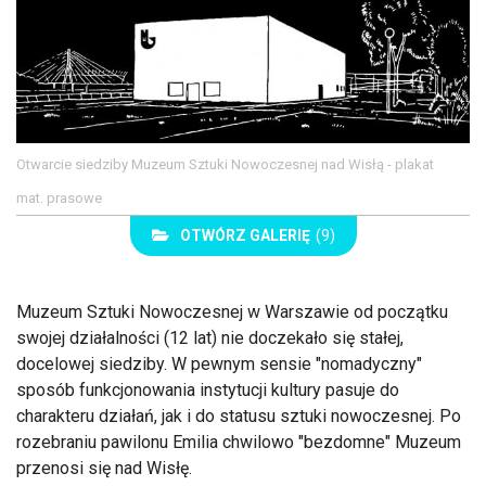
Otwarcie siedziby Muzeum Sztuki Nowoczesnej nad Wisłą - plakat
mat. prasowe
OTWÓRZ GALERIĘ
(9)
Muzeum Sztuki Nowoczesnej w Warszawie od początku
swojej działalności (12 lat) nie doczekało się stałej,
docelowej siedziby. W pewnym sensie "nomadyczny"
sposób funkcjonowania instytucji kultury pasuje do
charakteru działań, jak i do statusu sztuki nowoczesnej. Po
rozebraniu pawilonu Emilia chwilowo "bezdomne" Muzeum
przenosi się nad Wisłę.