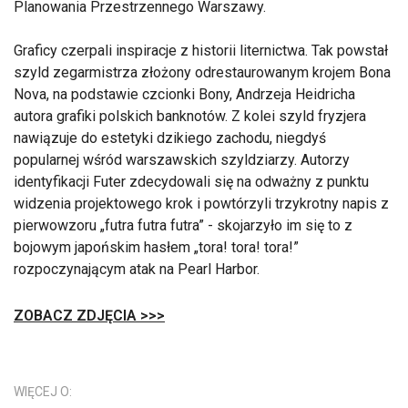
Planowania Przestrzennego Warszawy.
Graficy czerpali inspiracje z historii liternictwa. Tak powstał
szyld zegarmistrza złożony odrestaurowanym krojem Bona
Nova, na podstawie czcionki Bony, Andrzeja Heidricha
autora grafiki polskich banknotów. Z kolei szyld fryzjera
nawiązuje do estetyki dzikiego zachodu, niegdyś
popularnej wśród warszawskich szyldziarzy. Autorzy
identyfikacji Futer zdecydowali się na odważny z punktu
widzenia projektowego krok i powtórzyli trzykrotny napis z
pierwowzoru „futra futra futra” - skojarzyło im się to z
bojowym japońskim hasłem „tora! tora! tora!”
rozpoczynającym atak na Pearl Harbor.
ZOBACZ ZDJĘCIA >>>
WIĘCEJ O: