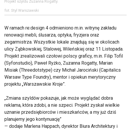
Projekt szyldu Zuzanna Rogatty.
fot. Styl Warszawski
W ramach re:design 4 odmieniono m.in. witrynę zakładu
renowacji mebli, ślusarza, optyka, fryzjera oraz
zegarmistrza. Wszystkie lokale znajdują się w okolicach
ulicy Ząbkowskiej, Stalowej, Wileńskiej oraz 11 Listopada.
Projekt zrealizowali czołowi polscy graficy, m.in. Filip Tofil
(Syfonstudio), Paweł Ryżko, Zuzanna Rogatty, Marian
Misiak (Threedotstype) czy Michał Jarociński (Capitalics
Warsaw Type Foundry), mentor i opiekun merytoryczny
projektu „Warszawskie Kroje”.
Zmiana szyldów pokazuje, jak może wyglądać dobra
reklama, która zdobi, a nie szpeci. Projekt zyskał wielkie
uznanie przedsiębiorców i mieszkańców, a my już dziś
planujemy jego kontynuację
— dodaje Marlena Happach, dyrektor Biura Architektury i