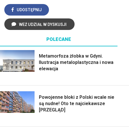
UDOSTĘPNIJ
WEŹ UDZIAŁ W DYSKUSJI
POLECANE
Metamorfoza żłobka w Gdyni.
Ilustracja metaloplastyczna i nowa
elewacja
Powojenne bloki z Polski wcale nie
są nudne! Oto te najciekawsze
[PRZEGLĄD]