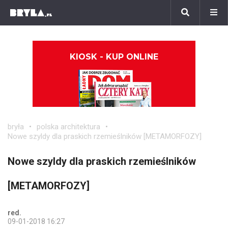
KIOSK - KUP ONLINE
bryła
polska architektura
Nowe szyldy dla praskich rzemieślników [METAMORFOZY]
Nowe szyldy dla praskich rzemieślników
[METAMORFOZY]
red.
09-01-2018 16:27