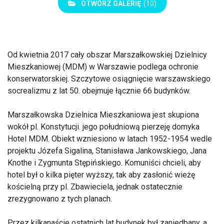
OTWÓRZ GALERIĘ
(10)
Od kwietnia 2017 cały obszar Marszałkowskiej Dzielnicy
Mieszkaniowej (MDM) w Warszawie podlega ochronie
konserwatorskiej. Szczytowe osiągnięcie warszawskiego
socrealizmu z lat 50. obejmuje łącznie 66 budynków.
Marszałkowska Dzielnica Mieszkaniowa jest skupiona
wokół pl. Konstytucji. jego południową pierzeję domyka
Hotel MDM. Obiekt wzniesiono w latach 1952-1954 wedle
projektu Józefa Sigalina, Stanisława Jankowskiego, Jana
Knothe i Zygmunta Stępińskiego. Komuniści chcieli, aby
hotel był o kilka pięter wyższy, tak aby zasłonić wieżę
kościelną przy pl. Zbawieciela, jednak ostatecznie
zrezygnowano z tych planach.
Przez kilkanaście ostatnich lat budynek był zaniedbany, a