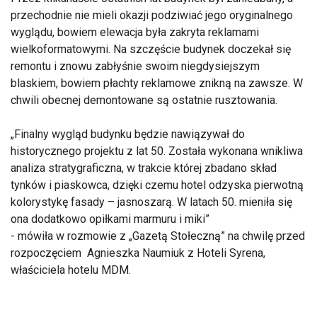
przechodnie nie mieli okazji podziwiać jego oryginalnego
wyglądu, bowiem elewacja była zakryta reklamami
wielkoformatowymi. Na szczęście budynek doczekał się
remontu i znowu zabłyśnie swoim niegdysiejszym
blaskiem, bowiem płachty reklamowe znikną na zawsze. W
chwili obecnej demontowane są ostatnie rusztowania.
Finalny wygląd budynku będzie nawiązywał do
historycznego projektu z lat 50. Została wykonana wnikliwa
analiza stratygraficzna, w trakcie której zbadano skład
tynków i piaskowca, dzięki czemu hotel odzyska pierwotną
kolorystykę fasady – jasnoszarą. W latach 50. mieniła się
ona dodatkowo opiłkami marmuru i miki
- mówiła w rozmowie z „Gazetą Stołeczną” na chwilę przed
rozpoczęciem Agnieszka Naumiuk z Hoteli Syrena,
właściciela hotelu MDM.