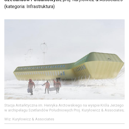
(kategoria: Infrastruktura)
Stacja Antarktyczna im. Henryka Arctowskiego na wyspie Króla Jerzego
w archipelagu Szetlandów Południowych Proj. Kuryłowicz & Associates;
Wiz. Kuryłowicz & Associates