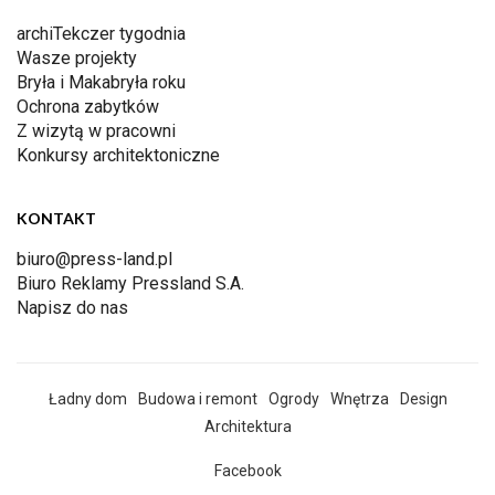
archiTekczer tygodnia
Wasze projekty
Bryła i Makabryła roku
Ochrona zabytków
Z wizytą w pracowni
Konkursy architektoniczne
KONTAKT
biuro@press-land.pl
Biuro Reklamy Pressland S.A.
Napisz do nas
Ładny dom
Budowa i remont
Ogrody
Wnętrza
Design
Architektura
Facebook