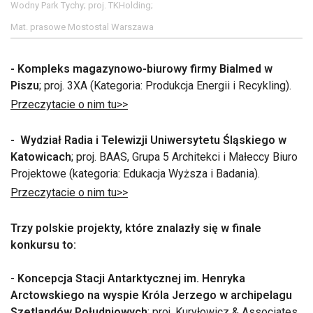
Wodny Park Tychy; proj. TKHolding;
Mat. prasowe Mostostal Warszawa
- Kompleks magazynowo-biurowy firmy Bialmed w
Piszu
; proj. 3XA (Kategoria: Produkcja Energii i Recykling).
Przeczytacie o nim tu>>
- Wydział Radia i Telewizji Uniwersytetu Śląskiego w
Katowicach
; proj. BAAS, Grupa 5 Architekci i Małeccy Biuro
Projektowe (kategoria: Edukacja Wyższa i Badania).
Przeczytacie o nim tu>>
Trzy polskie projekty, które znalazły się w finale
konkursu to:
-
Koncepcja Stacji Antarktycznej im. Henryka
Arctowskiego na wyspie Króla Jerzego w archipelagu
Szetlandów Południowych
; proj. Kuryłowicz & Associates