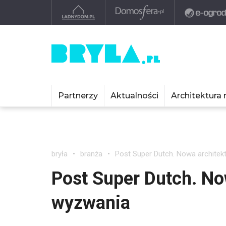
Partnerzy
Aktualności
Architektura 
bryła
branża
Post Super Dutch. Nowa architekt
Post Super Dutch. Now
wyzwania