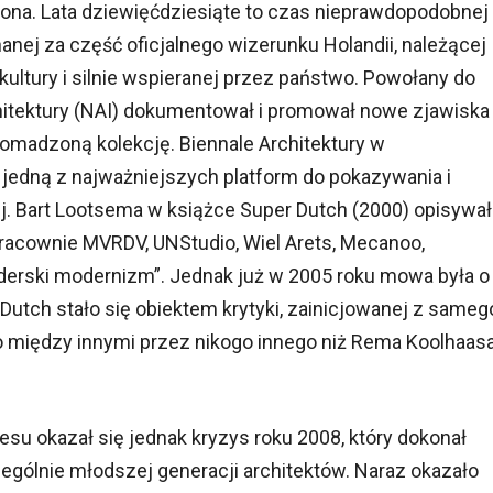
ona. Lata dziewięćdziesiąte to czas nieprawdopodobnej
nanej za część oficjalnego wizerunku Holandii, należącej
ultury i silnie wspieranej przez państwo. Powołany do
chitektury (NAI) dokumentował i promował nowe zjawiska
omadzoną kolekcję. Biennale Architektury w
 jedną z najważniejszych platform do pokazywania i
. Bart Lootsema w książce Super Dutch (2000) opisywał
pracownie MVRDV, UNStudio, Wiel Arets, Mecanoo,
nderski modernizm”. Jednak już w 2005 roku mowa była o
Dutch stało się obiektem krytyki, zainicjowanej z sameg
to między innymi przez nikogo innego niż Rema Koolhaasa
u okazał się jednak kryzys roku 2008, który dokonał
czególnie młodszej generacji architektów. Naraz okazało