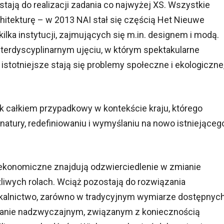
zostają do realizacji zadania co najwyżej XS. Wszystkie
chitekturę – w 2013 NAI stał się częścią Het Nieuwe
kilka instytucji, zajmujących się m.in. designem i modą.
nterdyscyplinarnym ujęciu, w którym spektakularne
a istotniejsze stają się problemy społeczne i ekologiczne
k całkiem przypadkowy w kontekście kraju, którego
 natury, redefiniowaniu i wymyślaniu na nowo istniejąceg
ekonomiczne znajdują odzwierciedlenie w zmianie
żliwych rolach. Wciąż pozostają do rozwiązania
zkalnictwo, zarówno w tradycyjnym wymiarze dostępnyc
w stanie nadzwyczajnym, związanym z koniecznością