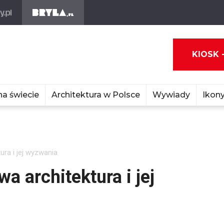
KIOSK 
na świecie
Architektura w Polsce
Wywiady
Ikony
ura i jej wyzwania
a architektura i jej