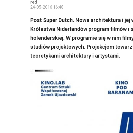
red
24-05-2016 16:48
Post Super Dutch. Nowa architektura i j
Królestwa Niderlandów program filmów i 
holenderskiej. W programie się w nim film
studiów projektowych. Projekcjom towarzy
teoretykami architektury i artystami.