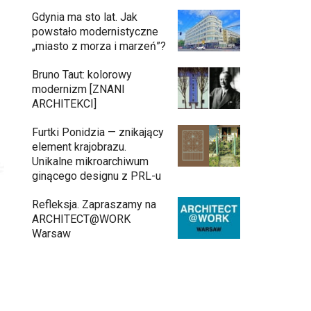
Gdynia ma sto lat. Jak
powstało modernistyczne
„miasto z morza i marzeń”?
Bruno Taut: kolorowy
modernizm [ZNANI
ARCHITEKCI]
Furtki Ponidzia — znikający
element krajobrazu.
Unikalne mikroarchiwum
ginącego designu z PRL-u
Refleksja. Zapraszamy na
ARCHITECT@WORK
Warsaw
Architekci zmierzą się z ikoną Warszawy.
Teatr Wielki – Opera Narodowa ogłasza
konkurs na modernizację wnętrz