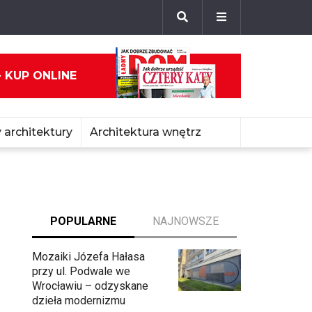
- KUP ONLINE
 architektury
Architektura wnętrz
POPULARNE
NAJNOWSZE
Mozaiki Józefa Hałasa
przy ul. Podwale we
Wrocławiu – odzyskane
dzieła modernizmu