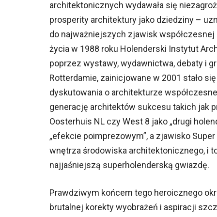
architektonicznych wydawała się niezagroż
prosperity architektury jako dziedziny – uz
do najważniejszych zjawisk współczesnej k
życia w 1988 roku Holenderski Instytut Ar
poprzez wystawy, wydawnictwa, debaty i gr
Rotterdamie, zainicjowane w 2001 stało się
dyskutowania o architekturze współczesnej
generację architektów sukcesu takich jak 
Oosterhuis NL czy West 8 jako „drugi hole
„efekcie poimprezowym”, a zjawisko Super 
wnętrza środowiska architektonicznego, i 
najjaśniejszą superholenderską gwiazdę.
Prawdziwym końcem tego heroicznego okres
brutalnej korekty wyobrażeń i aspiracji sz