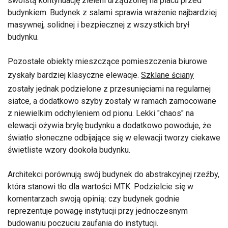
swoistą kontynuację zieleni urządzonej na placu przed
budynkiem. Budynek z salami sprawia wrażenie najbardziej
masywnej, solidnej i bezpiecznej z wszystkich brył
budynku.
Pozostałe obiekty mieszczące pomieszczenia biurowe
zyskały bardziej klasyczne elewacje.
Szklane ściany
zostały jednak podzielone z przesunięciami na regularnej
siatce, a dodatkowo szyby zostały w ramach zamocowane
z niewielkim odchyleniem od pionu. Lekki "chaos" na
elewacji ożywia bryłę budynku a dodatkowo powoduje, że
światło słoneczne odbijające się w elewacji tworzy ciekawe
świetliste wzory dookoła budynku.
Architekci porównują swój budynek do abstrakcyjnej rzeźby,
która stanowi tło dla wartości MTK. Podzielcie się w
komentarzach swoją opinią: czy budynek godnie
reprezentuje powagę instytucji przy jednoczesnym
budowaniu poczuciu zaufania do instytucji.