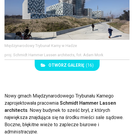
Międzynarodowy Trybunał Karny w Hadze
proj. Schmidt Hammer Lassen architects, fot. Adam Mork
OTWÓRZ GALERIĘ
(16)
Nowy gmach Międzynarodowego Trybunału Karnego
zaprojektowała pracownia
Schmidt Hammer Lassen
architects
. Nowy budynek to sześć brył, z których
największa znajdująca się na środku mieści sale sądowe.
Boczne, błękitne wieże to zaplecze biurowe i
administracyjne.