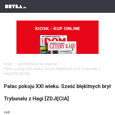
KIOSK - KUP ONLINE
bryła
architektura na świecie
Pałac pokoju XXI wieku. Sześć błękitnych brył Trybunału z
Hagi [ZDJĘCIA]
Pałac pokoju XXI wieku. Sześć błękitnych brył
Trybunału z Hagi [ZDJĘCIA]
red