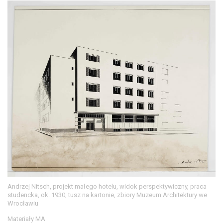
Andrzej Nitsch, projekt małego hotelu, widok perspektywiczny, praca
studencka, ok. 1930, tusz na kartonie, zbiory Muzeum Architektury we
Wrocławiu
Materiały MA