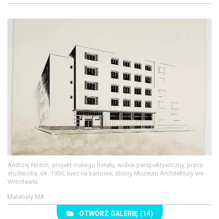
Andrzej Nitsch, projekt małego hotelu, widok perspektywiczny, praca
studencka, ok. 1930, tusz na kartonie, zbiory Muzeum Architektury we
Wrocławiu
Materiały MA
OTWÓRZ GALERIĘ
(14)