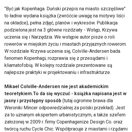
"Być jak Kopenhaga. Duński przepis na miasto szczęśliwe"
to ładnie wydana książka (zwróćcie uwagę na motywy liści
na okładce), pełna zdjęć, planów i wykresów. Publikacja
podzielona jest na 3 główne rozdziały - Wstęp, Krzywa
uczenia się i Narzędzia. We wstępie autor pisze o roli
rowerów w miejskim życiu i miastach przyjaznych rowerom.
W rozdziale Krzywa uczenia się, Colville-Andersen bada
fenomen Kopenhagi, rozprawia się z przesądami i
kliamatofobią. W kolejny rozdziale prezentowane są
najlepsze praktyki w projektowaniu i infrastrukturze.
Mikael Colville-Andersen nie jest akademickim
teoretykiem.To da się wyczuć - książka napisana jest w
jasny i przystępny sposób
(tutaj ogromne brawa dla
Weroniki Mincer odpowiedzialnej za polski przekład). Jest
za to uznanym ekspertem urbanistycznym, a także szefem
założonej w 2009 r. firmy Copenhagenize Design Co. oraz
twórcą ruchu Cycle Chic. Współpracuje z miastami i rządami