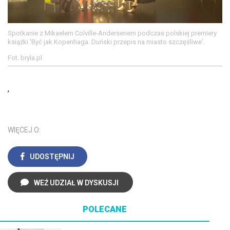
Spotkanie z Mikaelem Colville-Andersenem podczas polskiej premiery
książki 'Być jak Kopenhaga. Duński przepis na miasto szczęśliwe'.
Fot. bryla.pl
,
WIĘCEJ O:
UDOSTĘPNIJ
WEŹ UDZIAŁ W DYSKUSJI
POLECANE