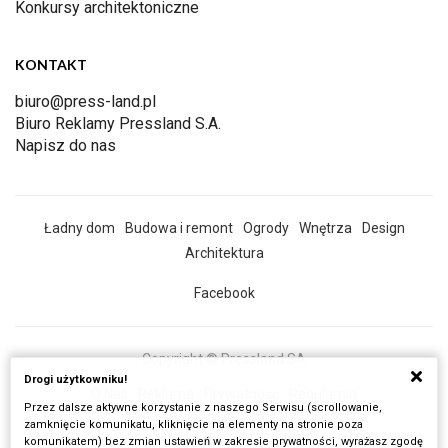
Konkursy architektoniczne
KONTAKT
biuro@press-land.pl
Biuro Reklamy Pressland S.A.
Napisz do nas
Ładny dom
Budowa i remont
Ogrody
Wnętrza
Design
Architektura
Facebook
Copyright © Pressland SA
Drogi użytkowniku!
O Nas
Reklama
Prywatność
Regulamin
Przez dalsze aktywne korzystanie z naszego Serwisu (scrollowanie,
Wszystkie artykuły
zamknięcie komunikatu, kliknięcie na elementy na stronie poza
komunikatem) bez zmian ustawień w zakresie prywatności, wyrażasz zgodę