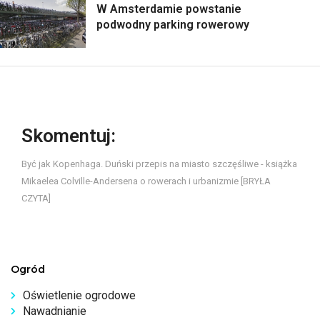
W Amsterdamie powstanie
podwodny parking rowerowy
Skomentuj:
Być jak Kopenhaga. Duński przepis na miasto szczęśliwe - książka
Mikaelea Colville-Andersena o rowerach i urbanizmie [BRYŁA
CZYTA]
Ogród
Oświetlenie ogrodowe
Nawadnianie