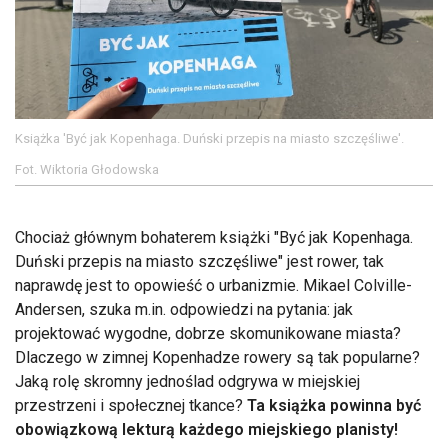
Książka 'Być jak Kopenhaga. Duński przepis na miasto szczęśliwe'.
Fot. Wiktoria Głodowska
Chociaż głównym bohaterem książki "Być jak Kopenhaga.
Duński przepis na miasto szczęśliwe" jest rower, tak
naprawdę jest to opowieść o urbanizmie. Mikael Colville-
Andersen, szuka m.in. odpowiedzi na pytania: jak
projektować wygodne, dobrze skomunikowane miasta?
Dlaczego w zimnej Kopenhadze rowery są tak popularne?
Jaką rolę skromny jednoślad odgrywa w miejskiej
przestrzeni i społecznej tkance?
Ta książka powinna być
obowiązkową lekturą każdego miejskiego planisty!