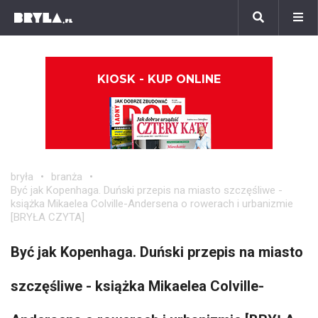
KIOSK - KUP ONLINE
bryła
branża
Być jak Kopenhaga. Duński przepis na miasto szczęśliwe -
książka Mikaelea Colville-Andersena o rowerach i urbanizmie
[BRYŁA CZYTA]
Być jak Kopenhaga. Duński przepis na miasto
szczęśliwe - książka Mikaelea Colville-