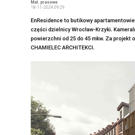
Mat. prasowe
18-11-2024 09:29
EnResidence to butikowy apartamentowiec,
części dzielnicy Wrocław-Krzyki. Kamera
powierzchni od 25 do 45 mkw. Za projekt 
CHAMIELEC ARCHITEKCI.