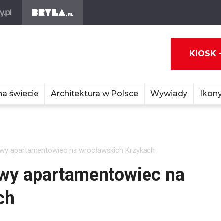
KIOSK 
na świecie
Architektura w Polsce
Wywiady
Ikony
owy apartamentowiec na wrocławskich Krzykach
owy apartamentowiec na
ch