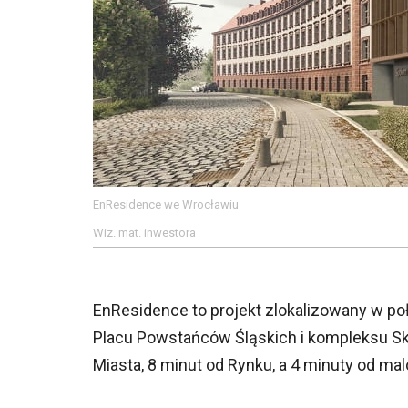
EnResidence we Wrocławiu
Wiz. mat. inwestora
EnResidence to projekt zlokalizowany w p
Placu Powstańców Śląskich i kompleksu Sky
Miasta, 8 minut od Rynku, a 4 minuty od m