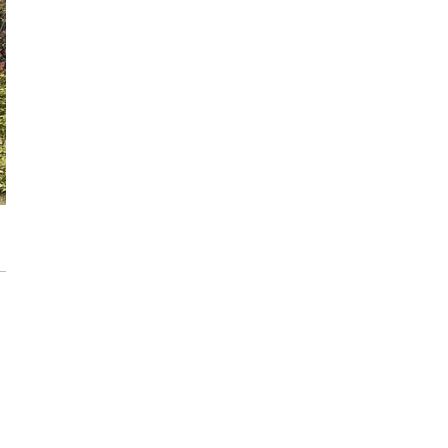
Max Berg - nie tylko Hala Stulecia.
Zrealizowane projekty i śmiałe wizje
[ZNANI ARCHITEKCI]
Gdynia oczami "Kacha". Wystawa
Kazimierza Ostrowskiego w Muzeum
Miasta Gdyni
Inwestycja Cystersów 19 w Krakowie
gotowa. Nowoczesna architektura i 182
lokale na Grzegórzkach
Trasa Kaszubska zmienia komunikację
regionu. Droga ekspresowa S6 to jedna z
najważniejszych inwestycji
infrastrukturalnych Pomorza