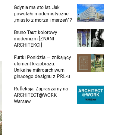
Gdynia ma sto lat. Jak
powstało modernistyczne
„miasto z morza i marzeń”?
Bruno Taut: kolorowy
modernizm [ZNANI
ARCHITEKCI]
Furtki Ponidzia — znikający
element krajobrazu.
Unikalne mikroarchiwum
ginącego designu z PRL-u
Refleksja. Zapraszamy na
ARCHITECT@WORK
Warsaw
Architekci zmierzą się z ikoną Warszawy.
Teatr Wielki – Opera Narodowa ogłasza
konkurs na modernizację wnętrz