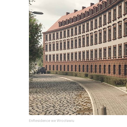
EnResidence we Wrocławiu