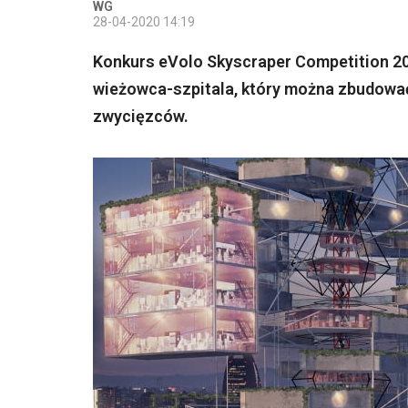
WG
28-04-2020 14:19
Konkurs eVolo Skyscraper Competition 20
wieżowca-szpitala, który można zbudować
zwycięzców.