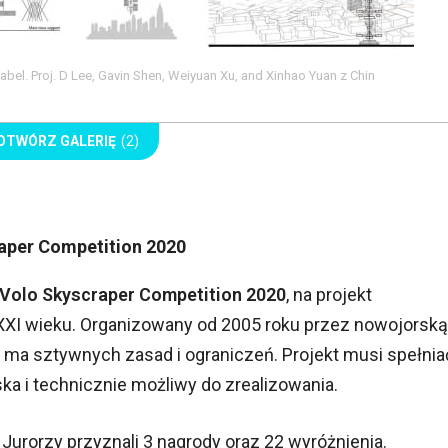
el. Proj. D Lee, Gavin Shen, Weiyuan Xu, and Xinhao Yuan z Chin
OTWÓRZ GALERIĘ
(2)
aper Competition 2020
Volo Skyscraper Competition 2020
, na projekt
I wieku. Organizowany od 2005 roku przez nowojorską
e ma sztywnych zasad i ograniczeń. Projekt musi spełnia
ska i technicznie możliwy do zrealizowania.
Jurorzy przyznali 3 nagrody oraz 22 wyróżnienia.