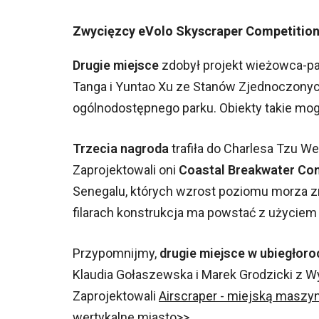
Zwycięzcy eVolo Skyscraper Competition
Drugie miejsce
zdobył projekt wieżowca-p
Tanga i Yuntao Xu ze Stanów Zjednoczonych.
ogólnodostępnego parku. Obiekty takie mo
Trzecia nagroda
trafiła do Charlesa Tzu We
Zaprojektowali oni
Coastal Breakwater Co
Senegalu, których wzrost poziomu morza z
filarach konstrukcja ma powstać z użyciem
Przypomnijmy,
drugie miejsce w ubiegłor
Klaudia Gołaszewska i Marek Grodzicki z Wy
Zaprojektowali
Airscraper - miejską maszy
wertykalne miasto>>