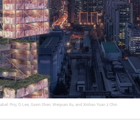
el. Proj. D Lee, Gavin Shen, Weiyuan Xu, and Xinhao Yuan z Chin