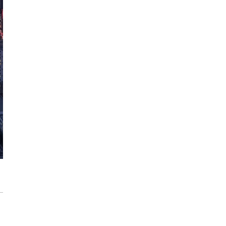
Max Berg - nie tylko Hala Stulecia.
Zrealizowane projekty i śmiałe wizje
[ZNANI ARCHITEKCI]
Gdynia oczami "Kacha". Wystawa
Kazimierza Ostrowskiego w Muzeum
Miasta Gdyni
Inwestycja Cystersów 19 w Krakowie
gotowa. Nowoczesna architektura i 182
lokale na Grzegórzkach
Trasa Kaszubska zmienia komunikację
regionu. Droga ekspresowa S6 to jedna z
najważniejszych inwestycji
infrastrukturalnych Pomorza