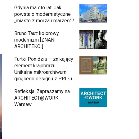
Gdynia ma sto lat. Jak
powstało modernistyczne
„miasto z morza i marzeń”?
Bruno Taut: kolorowy
modernizm [ZNANI
ARCHITEKCI]
Furtki Ponidzia — znikający
element krajobrazu.
Unikalne mikroarchiwum
ginącego designu z PRL-u
Refleksja. Zapraszamy na
ARCHITECT@WORK
Warsaw
Architekci zmierzą się z ikoną Warszawy.
Teatr Wielki – Opera Narodowa ogłasza
konkurs na modernizację wnętrz