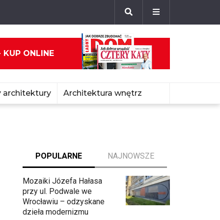
- KUP ONLINE
 architektury
Architektura wnętrz
POPULARNE
NAJNOWSZE
Mozaiki Józefa Hałasa
przy ul. Podwale we
Wrocławiu – odzyskane
dzieła modernizmu