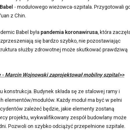
 Babel
- modułowego wieżowca-szpitala. Przygotowali g
Yuan z Chin.
demic Babel była
pandemia koronawirusa
, która zaczęł
zprzeszeniają się bardzo szybko, nie pozostawiając
struktura służby zdrowotnej może skutkować prawdziwą
- Marcin Wojnowski zaprojektował mobilny szpital>>
u konstrukcja. Budynek składa sę ze stalowej ramy i
ych elementów/modułów. Każdy moduł ma być w pełni
ecydentów zależeć będzie, jakie elementy zostaną
rcy projektu, wykwalifikowany zespół budowlany może
dni. Pozwoli on szybko odciążyć przepełnione szpitale.