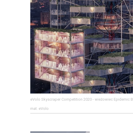
eVolo Skyscraper Competition 2020 - wieżowiec Epidemic Bab
mat. eVolo