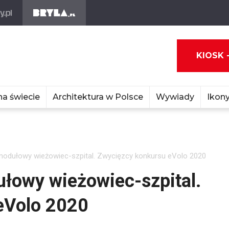
KIOSK 
na świecie
Architektura w Polsce
Wywiady
Ikony
 modułowy wieżowiec-szpital. Zwycięzcy konkursu eVolo 2020
łowy wieżowiec-szpital.
eVolo 2020