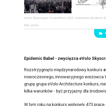
eVolo Skyscraper Competition 2020 - wieżowiec Epidemic Bab
Mat. eVolo
Epidemic Babel - zwycięzca eVolo Skyscr
Rozstrzygnięto międzynarodowy konkurs
e
nowoczesnego, innowacyjnego wieżowca XX
grupę grupa eVolo Architecture konkurs, ni
kilka warunków - być przyjazny dla środowi
W tym roku na konkurs wpłynęły 473 prace. 