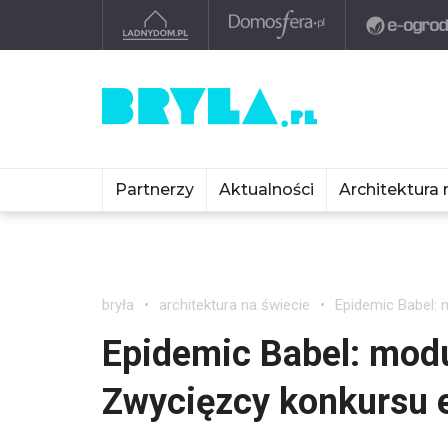
Partnerzy
Aktualności
Architektura 
bryła
architektura na świecie
Epidemic Babel:
Epidemic Babel: modu
Zwycięzcy konkursu 