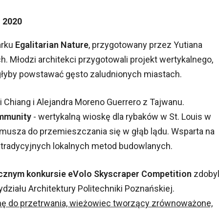
 2020
arku
Egalitarian Nature
, przygotowany przez Yutiana
 Młodzi architekci przygotowali projekt wertykalnego,
głyby powstawać gęsto zaludnionych miastach.
i Chiang i Alejandra Moreno Guerrero z Tajwanu.
mmunity
- wertykalną wioskę dla rybaków w St. Louis w
musza do przemieszczania się w głąb lądu. Wsparta na
 tradycyjnych lokalnych metod budowlanych.
ocznym konkursie eVolo Skyscraper Competition
zdobyl
działu Architektury Politechniki Poznańskiej.
nę do przetrwania, wieżowiec tworzący zrównoważone,